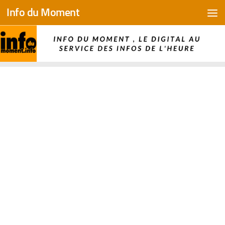
Info du Moment
Skip to content