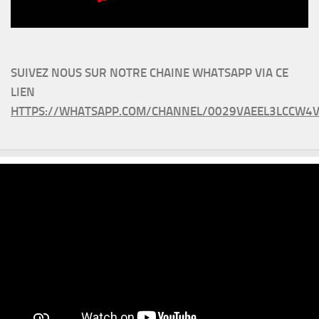
SUIVEZ NOUS SUR NOTRE CHAINE WHATSAPP VIA CE
LIEN
HTTPS://WHATSAPP.COM/CHANNEL/0029VAEEL3LCCW4V