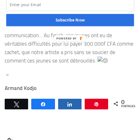
derniers, l’artiste devenu Star leur demande non
seulement un gros budget, mais ne fait rien pour aider
dans la réussite de l’événement. Pas de publication pour
Subscribe Now
inviter ses fans, pas d’accompagnement pour la
communication… Au finish, ces jeunes ont eu de
véritables difficultés pour lui payer 300.000f CFA comme
cachet, que notre artiste a pris sans se soucier de
comment ces jeunes se sont débrouillés.
»
Armand Kodjo
0
Tweetez
Partagez
Partagez
Épingle
PARTAGES