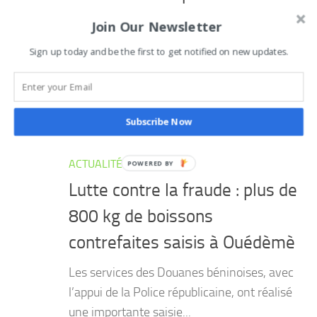
de moto interpellé en flagrant
Join Our Newsletter
délit au marché
Sign up today and be the first to get notified on new updates.
Les éléments du commissariat de
l’arrondissement central de Tchaourou ont
mis la main, ce lundi 3...
Subscribe Now
ACTUALITÉ
5 AOÛT 2026
Lutte contre la fraude : plus de
800 kg de boissons
contrefaites saisis à Ouédèmè
Les services des Douanes béninoises, avec
l’appui de la Police républicaine, ont réalisé
une importante saisie...