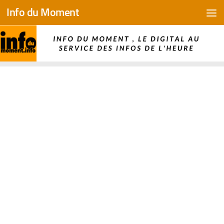
Info du Moment
Skip to content