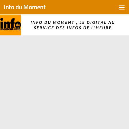
Info du Moment
Skip to content