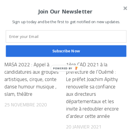
0
Tweetez
Partagez
Partagez
Épingle
Join Our Newsletter
PARTAGES
Sign up today and be the first to get notified on new updates.
VOUS AIMEREZ AUSSI...
Subscribe Now
MASA 2022 : Appel à
1ère CAD 2021 à la
candidatures aux groupes
préfecture de l’Ouémé :
artistiques, cirque, conte
Le préfet Joachim Apithy
danse humour musique ,
renouvelle sa confiance
slam, théâtre
aux directeurs
départementaux et les
25 NOVEMBRE 2020
invite à redoubler encore
d’ardeur cette année
20 JANVIER 2021