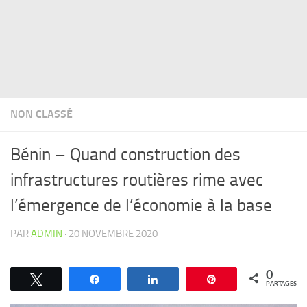
NON CLASSÉ
Bénin – Quand construction des
infrastructures routières rime avec
l’émergence de l’économie à la base
PAR
ADMIN
·
20 NOVEMBRE 2020
0
Tweetez
Partagez
Partagez
Épingle
PARTAGES