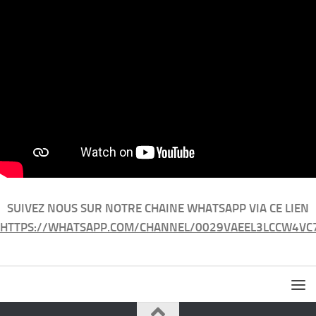
SUIVEZ NOUS SUR NOTRE CHAINE WHATSAPP VIA CE LIEN
HTTPS://WHATSAPP.COM/CHANNEL/0029VAEEL3LCCW4VC