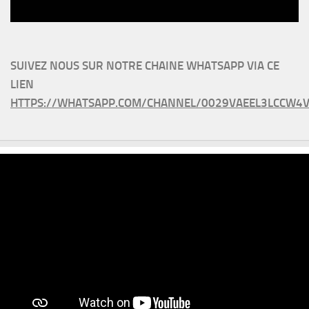
SUIVEZ NOUS SUR NOTRE CHAINE WHATSAPP VIA CE
LIEN
HTTPS://WHATSAPP.COM/CHANNEL/0029VAEEL3LCCW4V