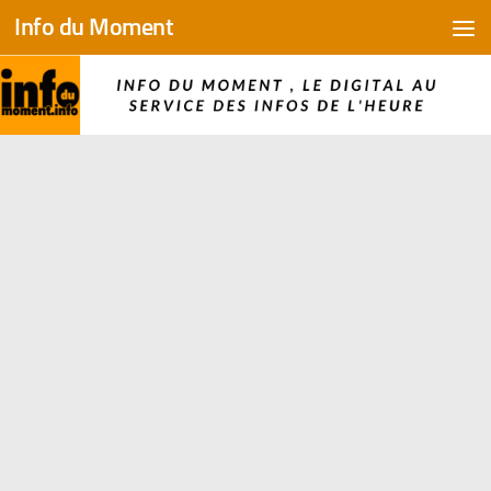
Info du Moment
Skip to content