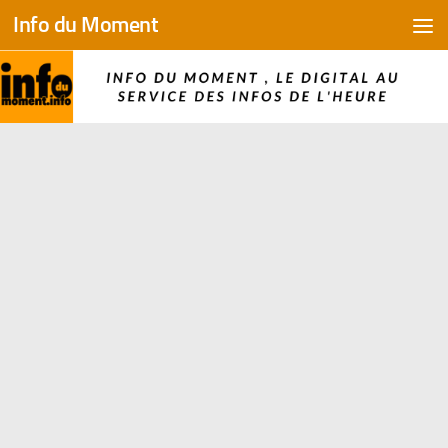
Info du Moment
Skip to content