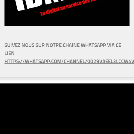
SUIVEZ NOUS SUR NOTRE CHAINE WHATSAPP VIA CE
LIEN
HTTPS://WHATSAPP.COM/CHANNEL/0029VAEEL3LCCW4V