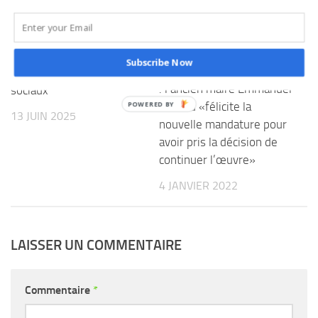
Baccalauréat au Tchad :
Un correcteur exclu à
N’Djamena pour avoir
diffusé une copie
Subscribe Now
Organisation du FIP 2022
d’examen sur les réseaux
: l’ancien maire Emmanuel
sociaux
Zossou «félicite la
13 JUIN 2025
nouvelle mandature pour
avoir pris la décision de
continuer l’œuvre»
4 JANVIER 2022
LAISSER UN COMMENTAIRE
Commentaire
*