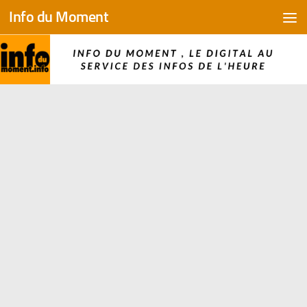
Info du Moment
Skip to content