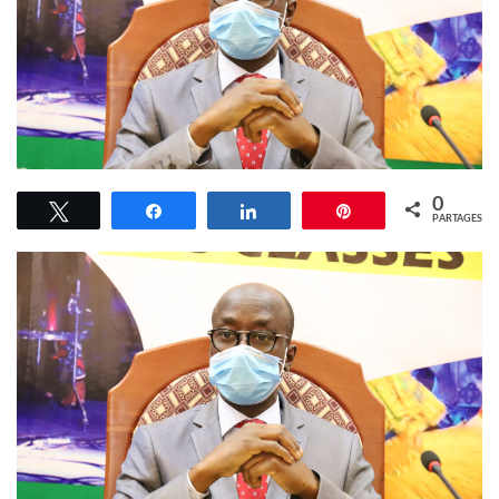
0
Tweetez
Partagez
Partagez
Épingle
PARTAGES