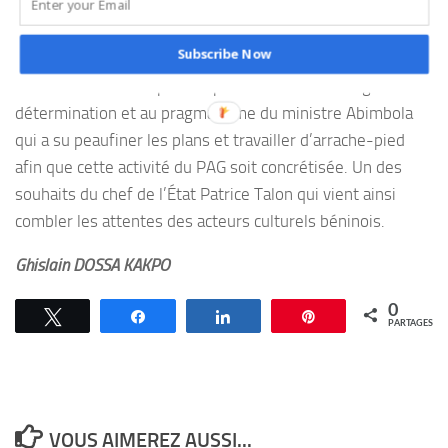
Quelques acteurs culturels
Subscribe Now
Tant attendue , cette initiative des classes culturelles
entre enfin dans sa phase opérationnelle et ceci grâce à la
détermination et au pragmatisme du ministre Abimbola
qui a su peaufiner les plans et travailler d’arrache-pied
afin que cette activité du PAG soit concrétisée. Un des
souhaits du chef de l’État Patrice Talon qui vient ainsi
combler les attentes des acteurs culturels béninois.
Ghislain DOSSA KAKPO
0
Tweetez
Partagez
Partagez
Épingle
PARTAGES
VOUS AIMEREZ AUSSI...