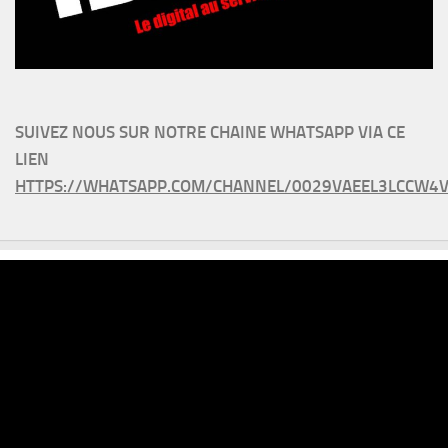
SUIVEZ NOUS SUR NOTRE CHAINE WHATSAPP VIA CE
LIEN
HTTPS://WHATSAPP.COM/CHANNEL/0029VAEEL3LCCW4V