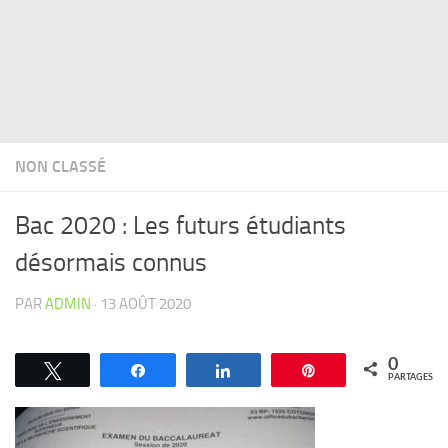
NON CLASSÉ
Bac 2020 : Les futurs étudiants
désormais connus
PAR
ADMIN
·
13 AOÛT 2020
0
Tweetez
Partagez
Partagez
Épingle
PARTAGES