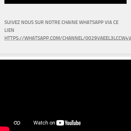
SUIVEZ NOUS SUR NOTRE CHAINE WHATSAPP VIA CE
LIEN
HTTPS://WHATSAPP.COM/CHANNEL/0029VAEEL3LCCW4V