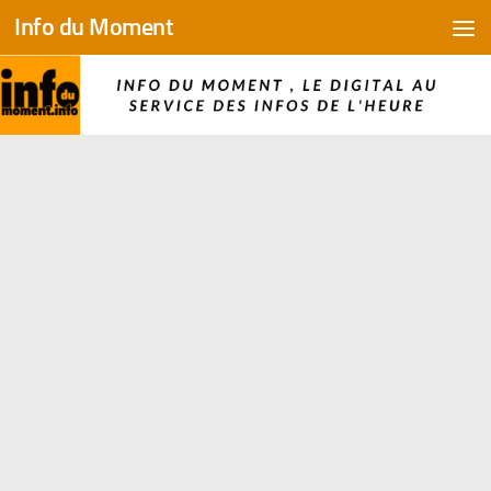
Info du Moment
Skip to content