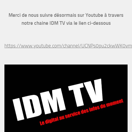
Merci de nous suivre désormais sur Youtube à travers
notre chaine IDM TV via le lien ci-dessous
https://www.youtube.com/channel/UCNPs0pu2ckwWK0v