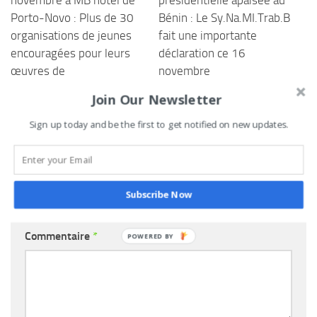
novembre à MB hôtel de
présidentielle apaisée au
Porto-Novo : Plus de 30
Bénin : Le Sy.Na.MI.Trab.B
organisations de jeunes
fait une importante
encouragées pour leurs
déclaration ce 16
œuvres de
novembre
développement dans
15 NOVEMBRE 2020
Join Our Newsletter
l’Ouémé
Sign up today and be the first to get notified on new updates.
30 NOVEMBRE 2020
LAISSER UN COMMENTAIRE
Subscribe Now
Commentaire
*
POWERED
BY