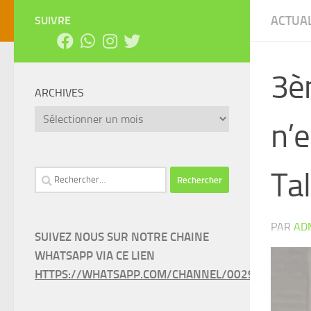
ACTUAL
SUIVRE
3è
ARCHIVES
Archives
n’e
Tal
Rechercher :
PAR
AD
SUIVEZ NOUS SUR NOTRE CHAINE
WHATSAPP VIA CE LIEN
HTTPS://WHATSAPP.COM/CHANNEL/0029VAEEL3LC