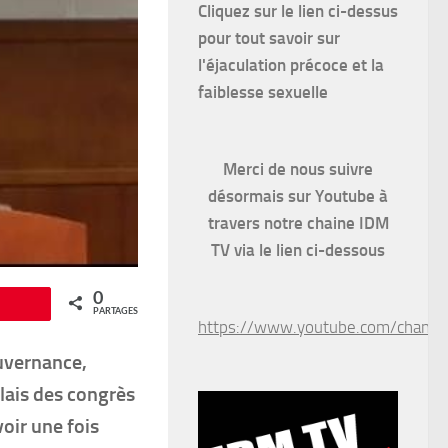
Cliquez sur le lien ci-dessus
pour
tout savoir sur
l'éjaculation précoce et la
faiblesse sexuelle
Merci de nous suivre
désormais sur Youtube à
travers notre chaine IDM
TV via le lien ci-dessous
0
Épingle
PARTAGES
https://www.youtube.com/chan
uvernance,
alais des congrès
voir une fois