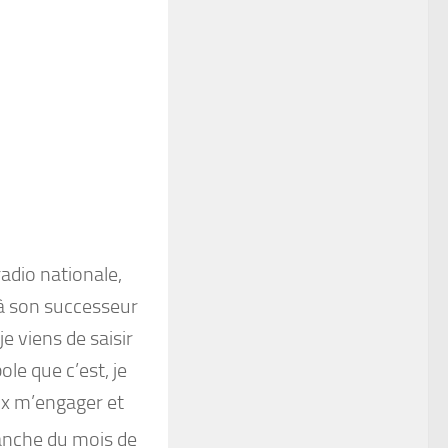
radio nationale,
 à son successeur
e viens de saisir
le que c’est, je
ux m’engager et
nche du mois de