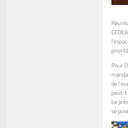
Réunis
CEDEAO
l’espac
priorit
Pour D
mandat 
de l’ou
peut-t-
Le pré
se pos