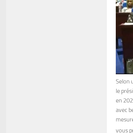
Selon u
le prés
en 2026
avec b
mesure
vous pr