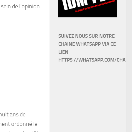
 sein de l’opinion
SUIVEZ NOUS SUR NOTRE
CHAINE WHATSAPP VIA CE
LIEN
HTTPS://WHATSAPP.COM/CHANN
uit ans de
ement ordonné le