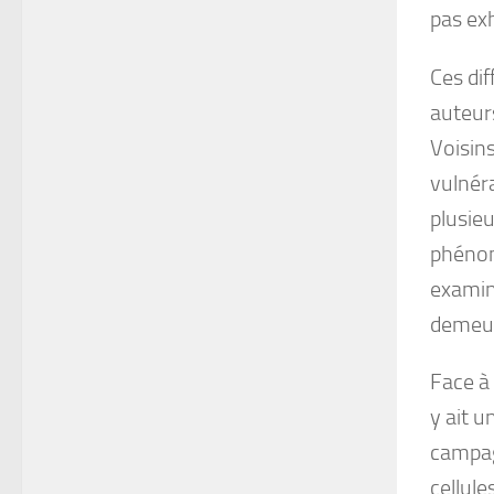
pas ex
Ces dif
auteur
Voisins
vulnéra
plusieu
phénom
examin
demeur
Face à 
y ait 
campagn
cellule