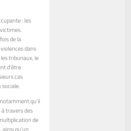
cupante : les
victimes.
ois de la
s violences dans
es tribunaux, le
nt d’être
sieurs cas
sociale.
ge notamment qu’il
 à travers des
ultiplication de
 ainsi qu’un