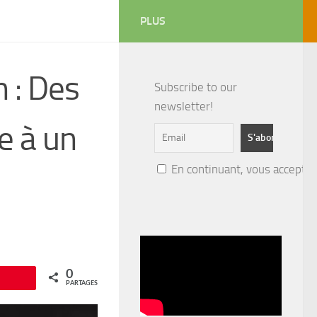
PLUS
 : Des
Subscribe to our
newsletter!
e à un
En continuant, vous acceptez 
0
Épingle
PARTAGES