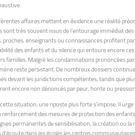
haustive.
férentes affaires mettent en évidence une réalité préoc
s sont très souvent issus de l’entourage immédiat des 
, proches, enseignants ou connaissances profitent parf
bilité des enfants et du silence qui entoure encore ce
rs familles. Malgré les condamnations prononcées par l
ène reste persistant. De nombreux dossiers continue
és devant les juridictions compétentes, tandis que plu
ent encore non dénoncés par peur, honte ou pression 
cette situation, une riposte plus forte s’impose. Il ur
un renforcement des mesures de protection des enfants
es permanentes de sensibilisation, la création ou la m
s d’écoute dans les écoles les centres communautaires,