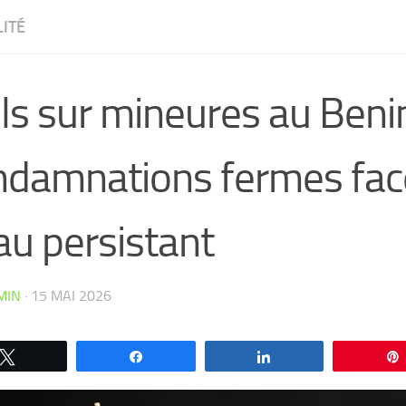
ITÉ
ls sur mineures au Benin
ndamnations fermes fac
au persistant
MIN
·
15 MAI 2026
CW4VC7IPMY0L
Tweetez
Partagez
Partagez