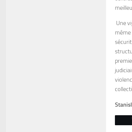
meille
Une vig
même q
sécurit
structu
premie
judicia
violen
collect
Stanis