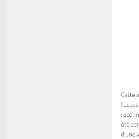
Cette a
l’accus
reconnu
été co
d’une v