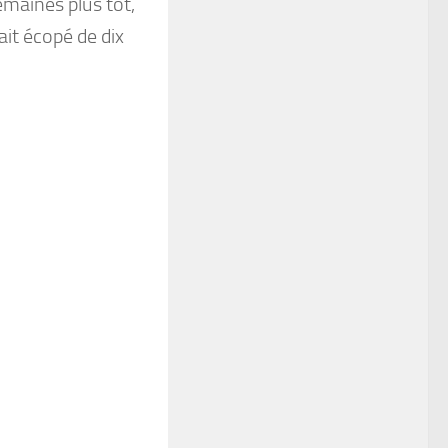
maines plus tôt,
it écopé de dix