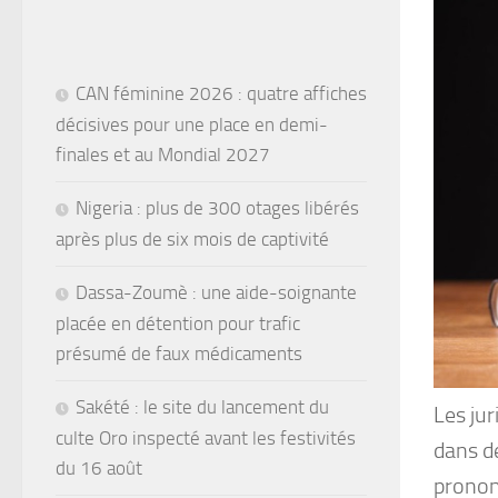
CAN féminine 2026 : quatre affiches
décisives pour une place en demi-
finales et au Mondial 2027
Nigeria : plus de 300 otages libérés
après plus de six mois de captivité
Dassa-Zoumè : une aide-soignante
placée en détention pour trafic
présumé de faux médicaments
Sakété : le site du lancement du
Les jur
culte Oro inspecté avant les festivités
dans de
du 16 août
pronon