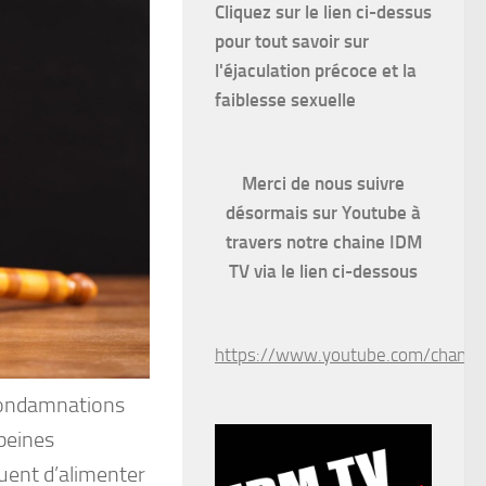
Cliquez sur le lien ci-dessus
pour
tout savoir sur
l'éjaculation précoce et la
faiblesse sexuelle
Merci de nous suivre
désormais sur Youtube à
travers notre chaine IDM
TV via le lien ci-dessous
https://www.youtube.com/chan
 condamnations
 peines
nuent d’alimenter