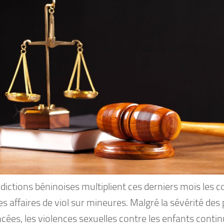
idictions béninoises multiplient ces derniers mois les
s affaires de viol sur mineures. Malgré la sévérité des
cées, les violences sexuelles contre les enfants conti