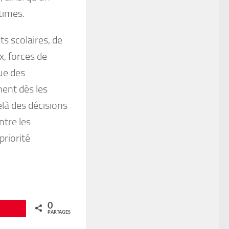
times.
s scolaires, de
x, forces de
que des
ment dès les
à des décisions
ntre les
priorité
0
Épingle
PARTAGES