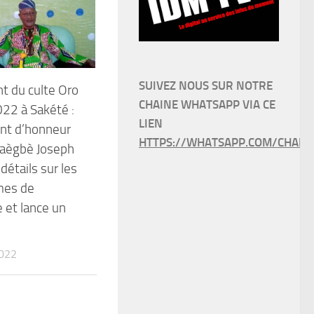
SUIVEZ NOUS SUR NOTRE
t du culte Oro
CHAINE WHATSAPP VIA CE
022 à Sakété :
LIEN
ent d’honneur
HTTPS://WHATSAPP.COM/CHANN
aègbè Joseph
détails sur les
mes de
 et lance un
022