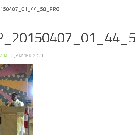
150407_01_44_58_PRO
_20150407_01_44_5
MIN
·
2 JANVIER 2021
CW4VC7IPMY0L