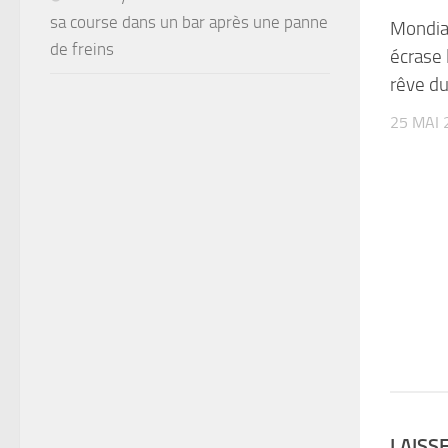
sa course dans un bar après une panne
Mondial
de freins
écrase 
rêve du
25 MAI 
LAISS