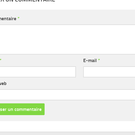
entaire
*
*
E-mail
*
web