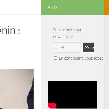
PLUS
nin :
Subscribe to our
newsletter!
En continuant, vous acceptez 