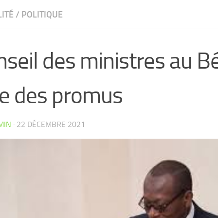
ITÉ
/
POLITIQUE
seil des ministres au Bé
ste des promus
MIN
·
22 DÉCEMBRE 2021
CW4VC7IPMY0L