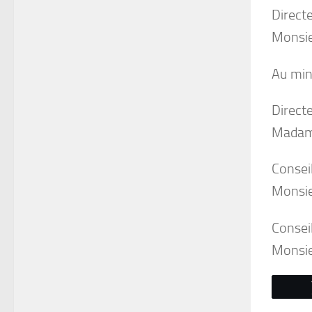
Directe
Monsie
Au mini
Direct
Madam
Conseil
Monsi
Conseil
Monsie