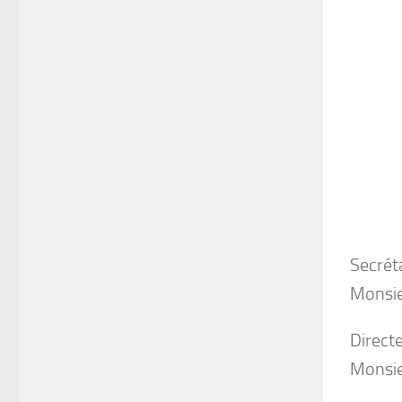
Secrét
Monsi
Direct
Monsi