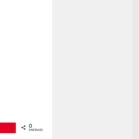
0
Épingle
PARTAGES