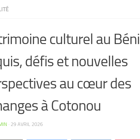
ITÉ
rimoine culturel au Béni
uis, défis et nouvelles
rspectives au cœur des
hanges à Cotonou
CW4VC7IPMY0L
MIN
·
29 AVRIL 2026