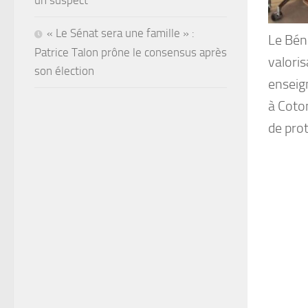
un suspect
« Le Sénat sera une famille » :
Le Bén
Patrice Talon prône le consensus après
valoris
son élection
enseig
à Coto
de pro