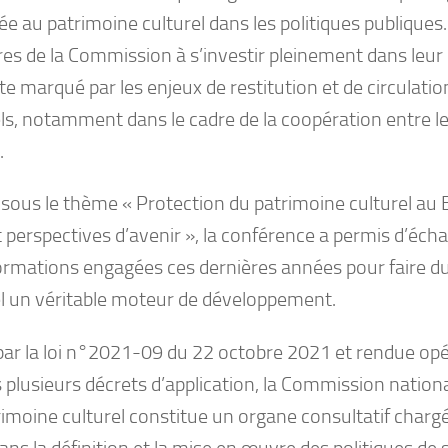
e au patrimoine culturel dans les politiques publiques. I
s de la Commission à s’investir pleinement dans leur
e marqué par les enjeux de restitution et de circulatio
ls, notamment dans le cadre de la coopération entre le
.
sous le thème « Protection du patrimoine culturel au B
t perspectives d’avenir », la conférence a permis d’écha
ormations engagées ces dernières années pour faire d
el un véritable moteur de développement.
par la loi n°2021-09 du 22 octobre 2021 et rendue opé
 plusieurs décrets d’application, la Commission nation
rimoine culturel constitue un organe consultatif char
dans la définition et la mise en œuvre des politiques de