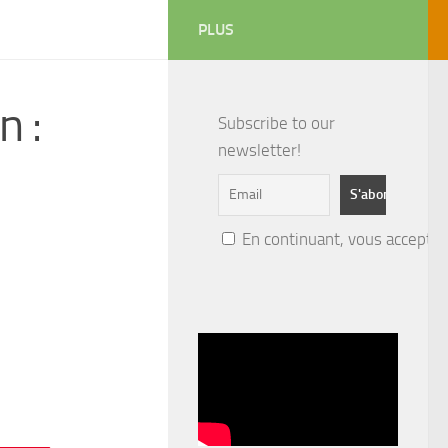
PLUS
n :
Subscribe to our
newsletter!
En continuant, vous acceptez 