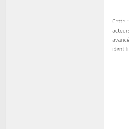
Cette r
acteurs
avancé
identif