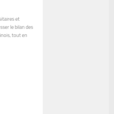
itaires et
ser le bilan des
nois, tout en