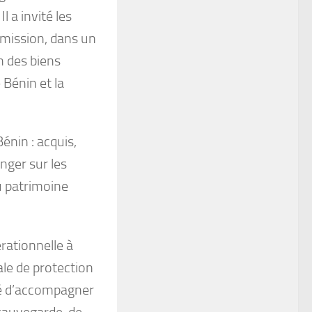
l a invité les
 mission, dans un
n des biens
 Bénin et la
énin : acquis,
nger sur les
u patrimoine
rationnelle à
ale de protection
gé d’accompagner
 sauvegarde, de