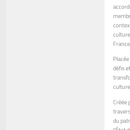
accordé
membre
context
culture
France
Placée 
défis e
transf
cultur
Créée 
travers
du pat
l’État 