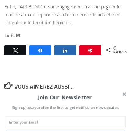
Enfin, l’APCB réitère son engagement à accompagner le
marché afin de répondre à la forte demande actuelle en
ciment sur le territoire béninois.
Loris M.
0
Tweetez
Partagez
Partagez
Épingle
PARTAGES
VOUS AIMEREZ AUSSI...
Join Our Newsletter
Porto-Novo : La
Sign up today and be the first to get notified on new updates.
plateforme PINAJOURI
Social dresse le bilan de
Talon et appelle à un