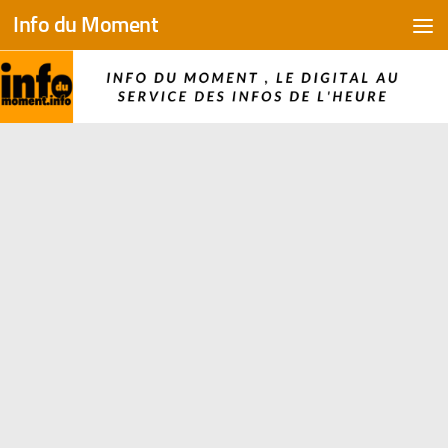
Info du Moment
Skip to content