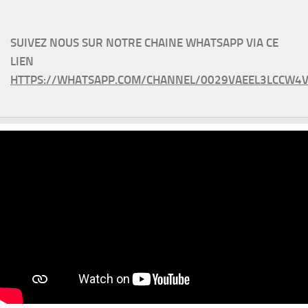
SUIVEZ NOUS SUR NOTRE CHAINE WHATSAPP VIA CE
LIEN
HTTPS://WHATSAPP.COM/CHANNEL/0029VAEEL3LCCW4V