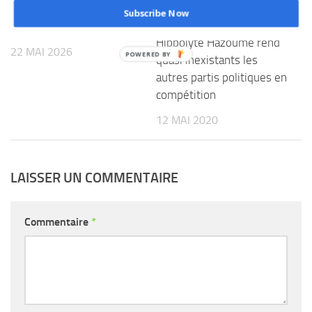
Campagne électorale à
pacte social avec le
Subscribe Now
Sèmè -Podji: L’honorable
président élu
Hippolyte Hazoumè rend
22 MAI 2026
quasi inexistants les
autres partis politiques en
compétition
12 MAI 2020
LAISSER UN COMMENTAIRE
Commentaire
*