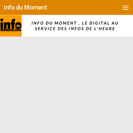
Info du Moment
Skip to content