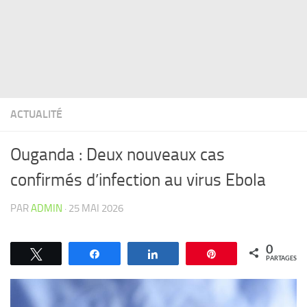
ACTUALITÉ
Ouganda : Deux nouveaux cas
confirmés d’infection au virus Ebola
PAR
ADMIN
·
25 MAI 2026
0
Tweetez
Partagez
Partagez
Épingle
PARTAGES