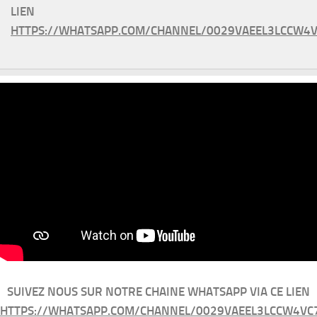
LIEN
HTTPS://WHATSAPP.COM/CHANNEL/0029VAEEL3LCCW4V
SUIVEZ NOUS SUR NOTRE CHAINE WHATSAPP VIA CE LIEN
HTTPS://WHATSAPP.COM/CHANNEL/0029VAEEL3LCCW4VC