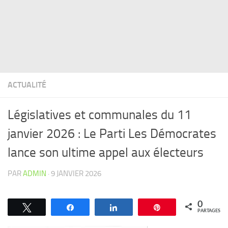
ACTUALITÉ
Législatives et communales du 11
janvier 2026 : Le Parti Les Démocrates
lance son ultime appel aux électeurs
PAR
ADMIN
·
9 JANVIER 2026
0
Tweetez
Partagez
Partagez
Épingle
PARTAGES