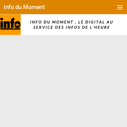
Info du Moment
Skip to content