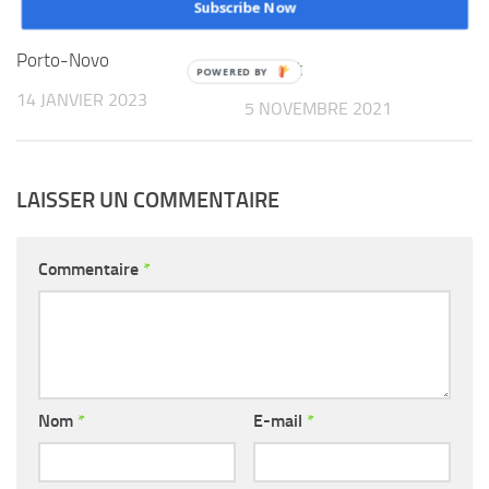
cours actuellement à la
Subscribe Now
maire Christian
place du cinquantenaire à
Houétchénou fait le
Porto-Novo
constat
14 JANVIER 2023
5 NOVEMBRE 2021
LAISSER UN COMMENTAIRE
Commentaire
*
Nom
*
E-mail
*