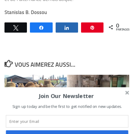
Stanislas B. Dossou
0
Tweetez
Partagez
Partagez
Épingle
PARTAGES
VOUS AIMEREZ AUSSI...
Join Our Newsletter
Sign up today and be the first to get notified on new updates.
FIP 2023 : la
Incendie au centre de
déambulation des
santé de Pahou dans la
masques divinisées en
commune de Ouidah : le