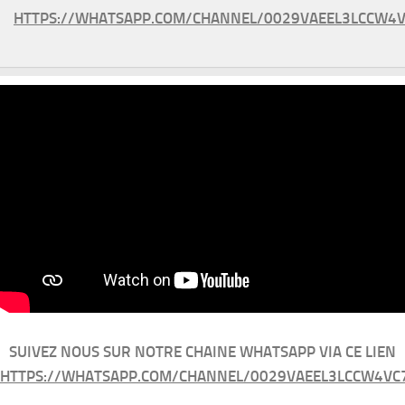
HTTPS://WHATSAPP.COM/CHANNEL/0029VAEEL3LCCW4V
SUIVEZ NOUS SUR NOTRE CHAINE WHATSAPP VIA CE LIEN
HTTPS://WHATSAPP.COM/CHANNEL/0029VAEEL3LCCW4VC