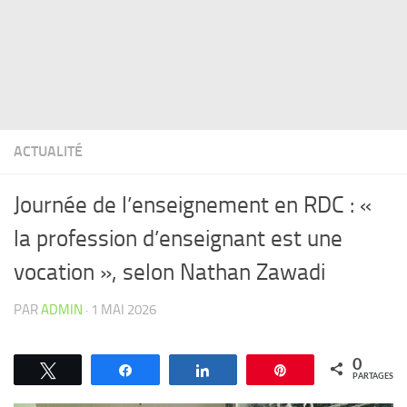
ACTUALITÉ
Journée de l’enseignement en RDC : «
la profession d’enseignant est une
vocation », selon Nathan Zawadi
PAR
ADMIN
·
1 MAI 2026
0
Tweetez
Partagez
Partagez
Épingle
PARTAGES