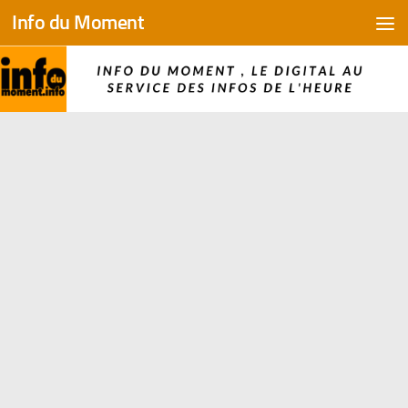
Info du Moment
Skip to content