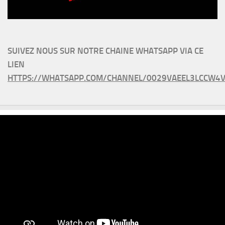
SUIVEZ NOUS SUR NOTRE CHAINE WHATSAPP VIA CE
LIEN
HTTPS://WHATSAPP.COM/CHANNEL/0029VAEEL3LCCW4V