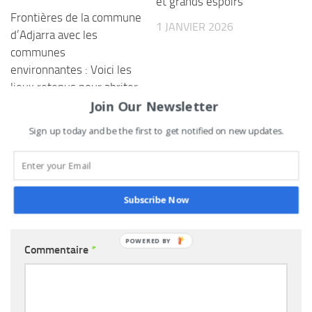
et grands espoirs
Frontières de la commune
1 JANVIER 2026
d’Adjarra avec les
communes
environnantes : Voici les
lieux retenus pour abriter
Join Our Newsletter
les plaques de
délimitation
Sign up today and be the first to get notified on new updates.
27 NOVEMBRE 2023
Subscribe Now
LAISSER UN COMMENTAIRE
POWERED
Commentaire
*
BY