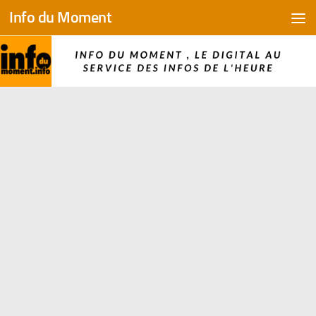
Info du Moment
Skip to content