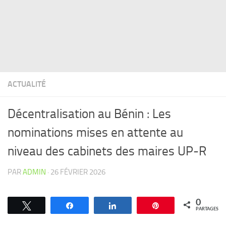
ACTUALITÉ
Décentralisation au Bénin : Les
nominations mises en attente au
niveau des cabinets des maires UP-R
PAR
ADMIN
·
26 FÉVRIER 2026
0
Tweetez
Partagez
Partagez
Épingle
PARTAGES