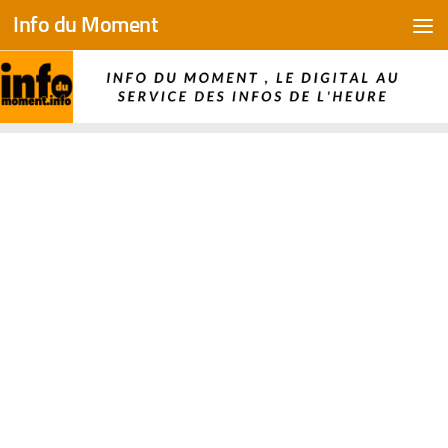
Info du Moment
Skip to content