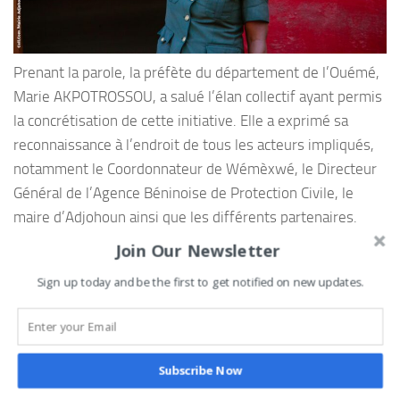
Prenant la parole, la préfète du département de l’Ouémé,
Marie AKPOTROSSOU, a salué l’élan collectif ayant permis
la concrétisation de cette initiative. Elle a exprimé sa
reconnaissance à l’endroit de tous les acteurs impliqués,
notamment le Coordonnateur de Wémèxwé, le Directeur
Général de l’Agence Béninoise de Protection Civile, le
maire d’Adjohoun ainsi que les différents partenaires.
Join Our Newsletter
La cérémonie s’est poursuivie sur le site du centre avec la
montée des couleurs, la coupure du ruban symbolique et
Sign up today and be the first to get notified on new updates.
la visite des installations.
Subscribe Now