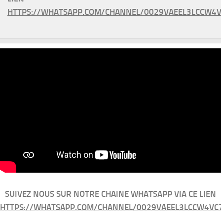
HTTPS://WHATSAPP.COM/CHANNEL/0029VAEEL3LCCW4V
SUIVEZ NOUS SUR NOTRE CHAINE WHATSAPP VIA CE LIEN
HTTPS://WHATSAPP.COM/CHANNEL/0029VAEEL3LCCW4VC