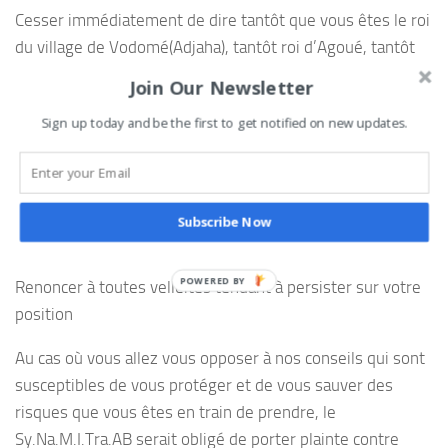
Cesser immédiatement de dire tantôt que vous êtes le roi
du village de Vodomé(Adjaha), tantôt roi d’Agoué, tantôt
Chef de Famille des Nikoué
Join Our Newsletter
Faire immédiatement et dans les 72 heures, enlever les
Sign up today and be the first to get notified on new updates.
plaques que vous avez implantées partout pour dire que
vous êtes roi
Savoir désormais que seul le roi autorise les cérémonies
Subscribe Now
cultuelles et en informe les autorités administratives
Renoncer à toutes velléités tendant à persister sur votre
position
Au cas où vous allez vous opposer à nos conseils qui sont
susceptibles de vous protéger et de vous sauver des
risques que vous êtes en train de prendre, le
Sy.Na.M.I.Tra.AB serait obligé de porter plainte contre