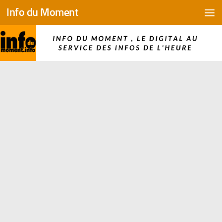
Info du Moment
Skip to content