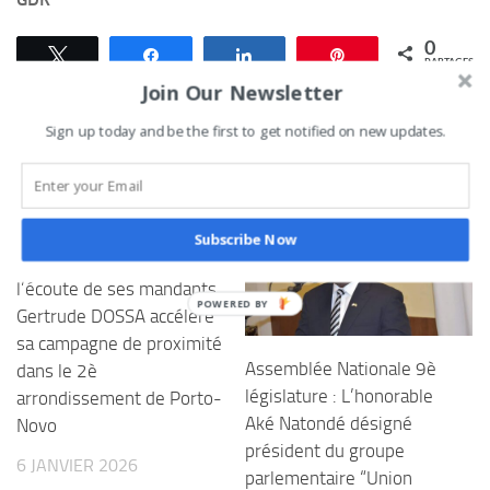
0
Tweetez
Partagez
Partagez
Épingle
PARTAGES
Join Our Newsletter
Sign up today and be the first to get notified on new updates.
VOUS AIMEREZ AUSSI...
Subscribe Now
Communales 2026 : à
l’écoute de ses mandants,
Gertrude DOSSA accélère
sa campagne de proximité
Assemblée Nationale 9è
dans le 2è
législature : L’honorable
arrondissement de Porto-
Aké Natondé désigné
Novo
président du groupe
6 JANVIER 2026
parlementaire “Union