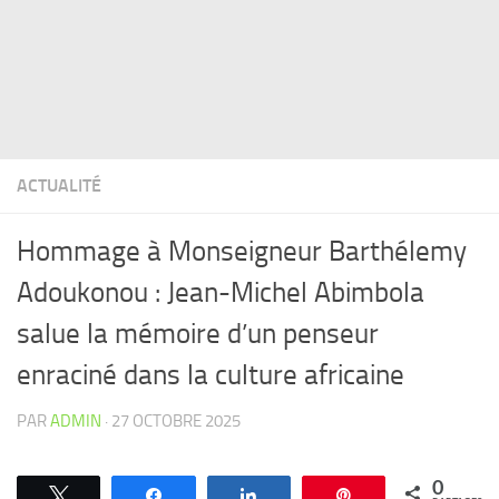
ACTUALITÉ
Hommage à Monseigneur Barthélemy
Adoukonou : Jean-Michel Abimbola
salue la mémoire d’un penseur
enraciné dans la culture africaine
PAR
ADMIN
·
27 OCTOBRE 2025
0
Tweetez
Partagez
Partagez
Épingle