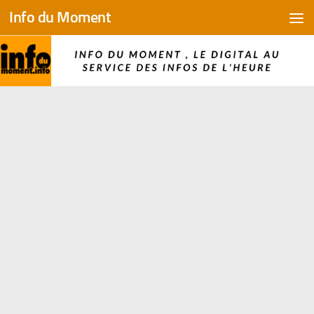
Info du Moment
Skip to content