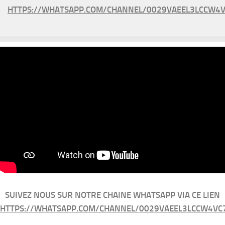
HTTPS://WHATSAPP.COM/CHANNEL/0029VAEEL3LCCW4V
SUIVEZ NOUS SUR NOTRE CHAINE WHATSAPP VIA CE LIEN
HTTPS://WHATSAPP.COM/CHANNEL/0029VAEEL3LCCW4VC