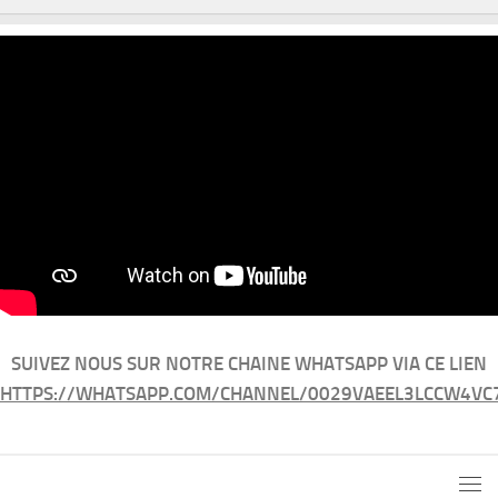
SUIVEZ NOUS SUR NOTRE CHAINE WHATSAPP VIA CE LIEN
HTTPS://WHATSAPP.COM/CHANNEL/0029VAEEL3LCCW4VC