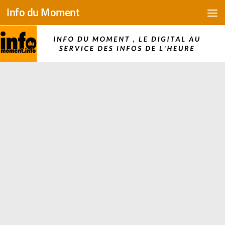
Info du Moment
Skip to content