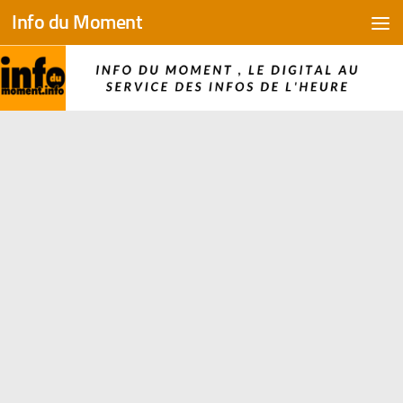
Info du Moment
Skip to content