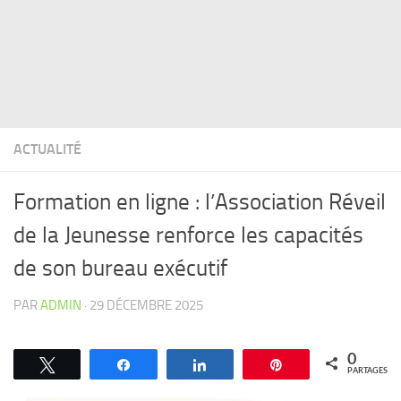
ACTUALITÉ
Formation en ligne : l’Association Réveil
de la Jeunesse renforce les capacités
de son bureau exécutif
PAR
ADMIN
·
29 DÉCEMBRE 2025
0
Tweetez
Partagez
Partagez
Épingle
PARTAGES