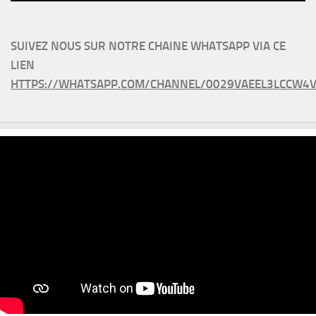
SUIVEZ NOUS SUR NOTRE CHAINE WHATSAPP VIA CE
LIEN
HTTPS://WHATSAPP.COM/CHANNEL/0029VAEEL3LCCW4V