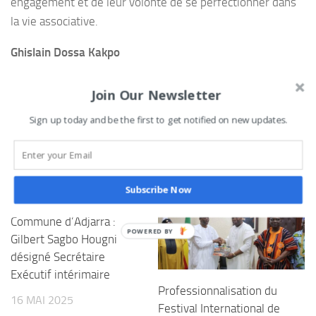
engagement et de leur volonté de se perfectionner dans
la vie associative.
Ghislain Dossa Kakpo
0
Tweetez
Partagez
Partagez
Épingle
Join Our Newsletter
PARTAGES
Sign up today and be the first to get notified on new updates.
VOUS AIMEREZ AUSSI...
Subscribe Now
Commune d’Adjarra :
Gilbert Sagbo Hougni
désigné Secrétaire
Exécutif intérimaire
Professionnalisation du
16 MAI 2025
Festival International de