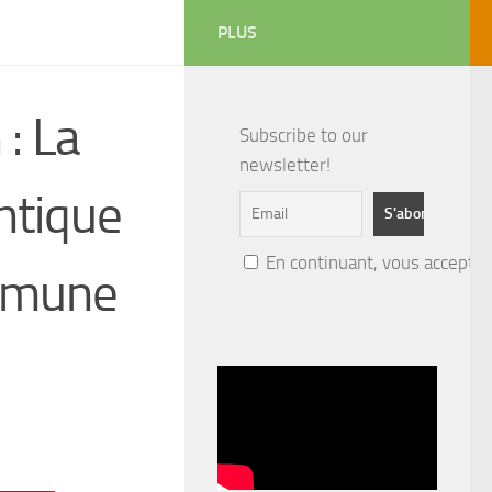
PLUS
 : La
Subscribe to our
newsletter!
ntique
En continuant, vous acceptez 
ommune