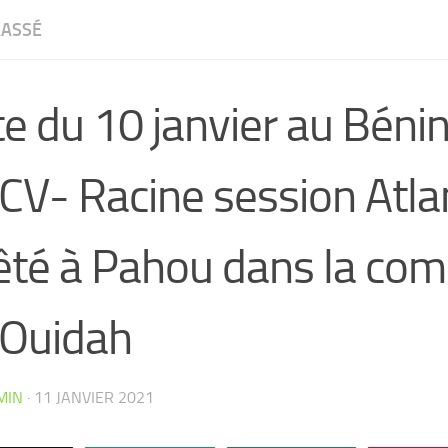
LASSÉ
e du 10 janvier au Bénin
CV- Racine session Atla
fêté à Pahou dans la c
 Ouidah
CW4VC7IPMY0L
MIN
·
11 JANVIER 2021