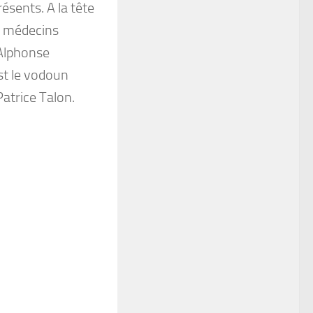
ésents. A la tête
s médecins
 Alphonse
st le vodoun
Patrice Talon.