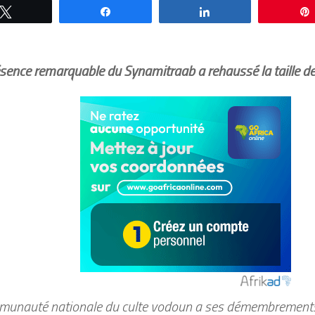
Tweetez
Partagez
Partagez
ésence remarquable du Synamitraab a rehaussé la taille d
munauté nationale du culte vodoun a ses démembrements