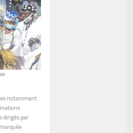
ion
itées notamment
imations
s dirigés par
 marquée