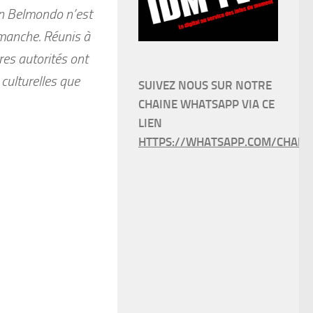
an Belmondo n’est
imanche. Réunis à
es autorités ont
culturelles que
SUIVEZ NOUS SUR NOTRE
CHAINE WHATSAPP VIA CE
LIEN
HTTPS://WHATSAPP.COM/CHANN