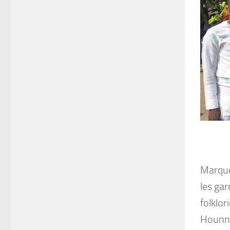
Marqué
les ga
folklor
Hounno