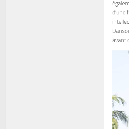
égaleme
d’une 
intelle
Dansou
avant d