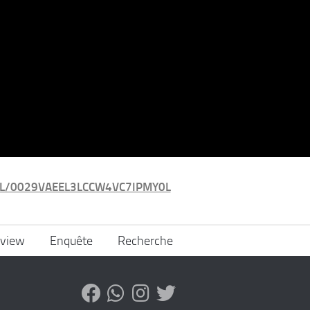
L/0029VAEEL3LCCW4VC7IPMY0L
rview
Enquête
Recherche