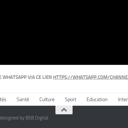
E WHATSAPP VIA CE LIEN
HTTPS://WHATSAPP.COM/CHANNE
tés
Santé
Culture
Sport
Education
Inte
designed by BSB Digital