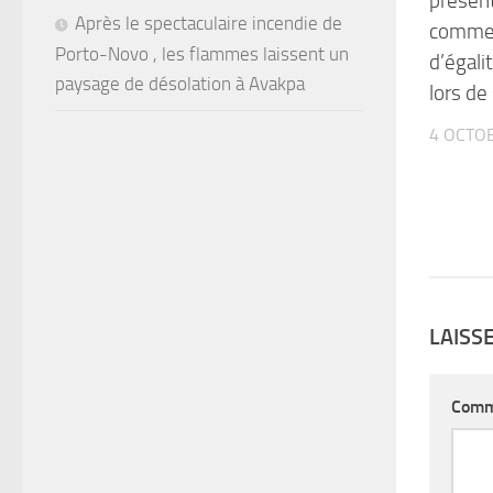
présent
Après le spectaculaire incendie de
comme
Porto-Novo , les flammes laissent un
d’égali
paysage de désolation à Avakpa
lors de
4 OCTO
LAISS
Comm