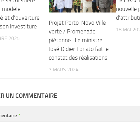
e sa colistière
: la HAAC
 modèle
nouvelle 
té et d’ouverture
d’attribut
Projet Porto-Novo Ville
 son investiture
18 MAI 20
verte / Promenade
BRE 2025
piétonne : Le ministre
José Didier Tonato fait le
constat des réalisations
7 MARS 2024
ER UN COMMENTAIRE
entaire
*