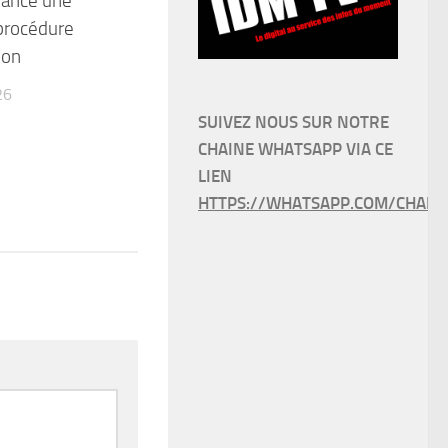
 lance une
procédure
ion
26
SUIVEZ NOUS SUR NOTRE
CHAINE WHATSAPP VIA CE
LIEN
HTTPS://WHATSAPP.COM/CHANN