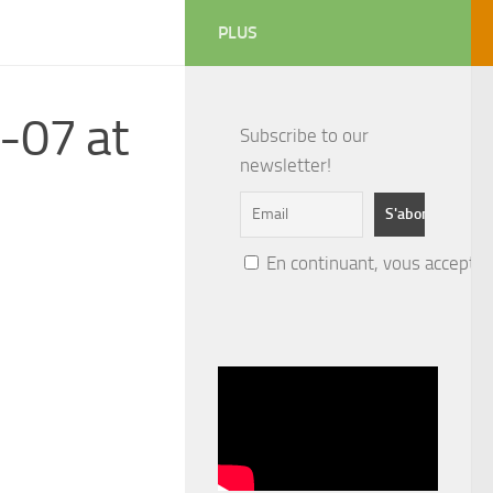
PLUS
-07 at
Subscribe to our
newsletter!
En continuant, vous acceptez 