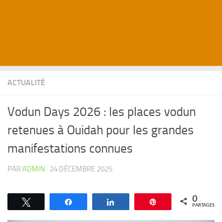
ACTUALITÉ
Vodun Days 2026 : les places vodun
retenues à Ouidah pour les grandes
manifestations connues
PAR
ADMIN
·
24 DÉCEMBRE 2025
0
Tweetez
Partagez
Partagez
Épingle
PARTAGES