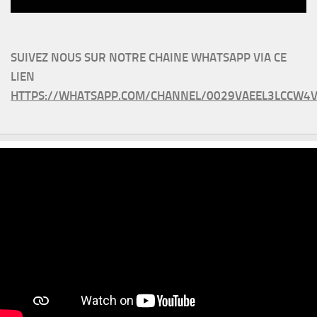
SUIVEZ NOUS SUR NOTRE CHAINE WHATSAPP VIA CE
LIEN
HTTPS://WHATSAPP.COM/CHANNEL/0029VAEEL3LCCW4V