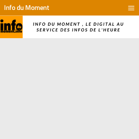
Info du Moment
Skip to content