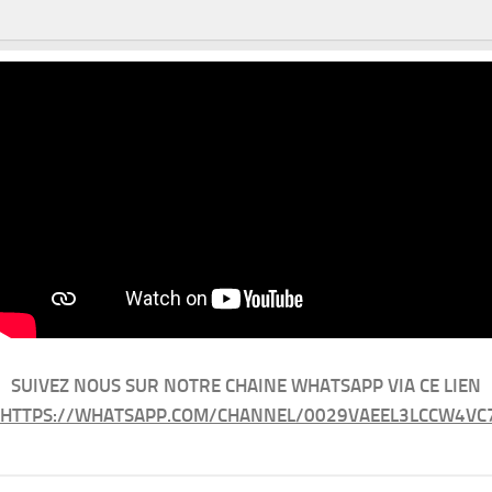
SUIVEZ NOUS SUR NOTRE CHAINE WHATSAPP VIA CE LIEN
HTTPS://WHATSAPP.COM/CHANNEL/0029VAEEL3LCCW4VC