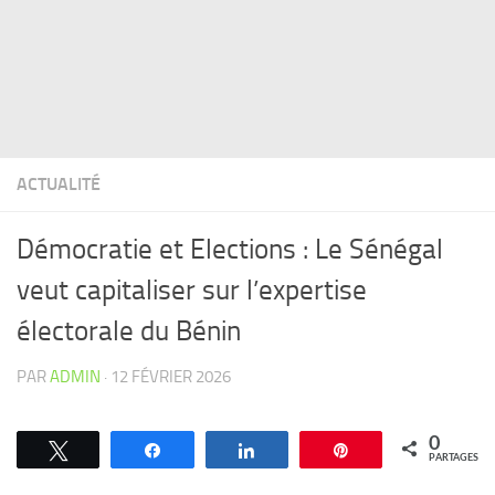
ACTUALITÉ
Démocratie et Elections : Le Sénégal
veut capitaliser sur l’expertise
électorale du Bénin
PAR
ADMIN
·
12 FÉVRIER 2026
0
Tweetez
Partagez
Partagez
Épingle
PARTAGES