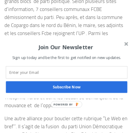
grands blocs de parti politique. Selon plusieurs sites
d’information, 7 conseillers communaux FCBE
démissionnent du parti. Peu après, et dans la commune
de Copargo dans le nord du Bénin, le maire, ses adjoints
et les conseillers Fcbe rejoignent l’UP . Parmi les
démissionnaires du parti FCBE, plusieurs ont rejoint
Join Our Newsletter
l’ancien ténor du parti, Théophile Yarou pour la création du
nouveau parti ‘’La nouvelle alliance’. Le congrès constitutif
Sign up today and be the first to get notified on new updates.
dudit parti a eu lieu samedi 16 octobre 2021 à la salle
d’alphabétisation de Parakou. Selon le site web
www.leparakois.com
ce parti est désormais présidé par
Subscribe Now
l’ex Secrétaire Exécutif National adjoint de FCBE
Théophile Yarou et dont les idéaux se démarquent de la
mouvance et de l’opposition.
Une autre alliance pour boucler cette rubrique ”Le Web en
bref’’. Il s’agit de la fusion du parti Union Démocratique