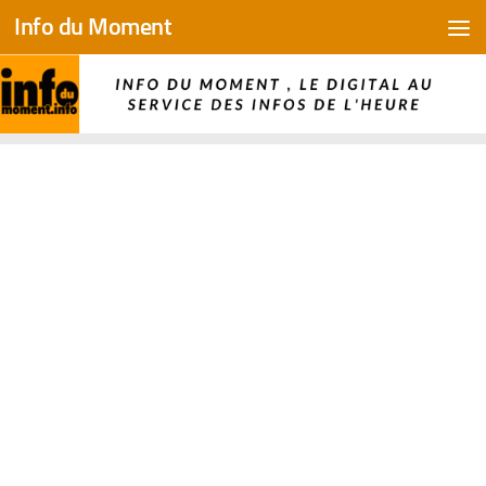
Info du Moment
Skip to content