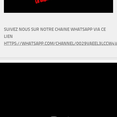
SUIVEZ NOUS SUR NOTRE CHAINE WHATSAPP VIA CE
LIEN
HTTPS://WHATSAPP.COM/CHANNEL/0029VAEEL3LCCW4V