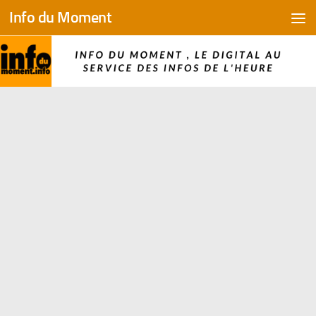
Info du Moment
Skip to content