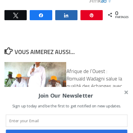
0
Tweetez
Partagez
Partagez
Épingle
PARTAGES
VOUS AIMEREZ AUSSI...
Afrique de l’Ouest :
Romuald Wadagni salue la
qualité des échanges avec
ses homologues
Join Our Newsletter
Législatives du 08 janvier
4 JUIN 2026
Sign up today and be the first to get notified on new updates.
2023/19ème
Circonscription électorale :
Les candidats de l’UP le
Renouveau échangent avec