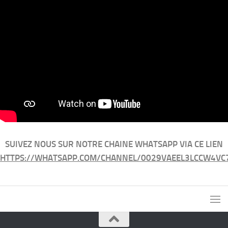
SUIVEZ NOUS SUR NOTRE CHAINE WHATSAPP VIA CE LIEN
HTTPS://WHATSAPP.COM/CHANNEL/0029VAEEL3LCCW4VC