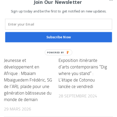
Join Our Newsletter
0
Sign up today and be the first to get notified on new updates.
Tweetez
Partagez
Partagez
Épingle
PARTAGES
Subscribe Now
VOUS AIMEREZ AUSSI...
Jeunesse et
Exposition itinérante
développement en
d’arts contemporains “Dig
Afrique : Mbaiam
where you stand” :
Mbaiguedem Frédéric, SG
L’étape de Cotonou
de l’ARJ, plaide pour une
lancée ce vendredi
génération bâtisseuse du
28 SEPTEMBRE 2024
monde de demain
29 MARS 2026