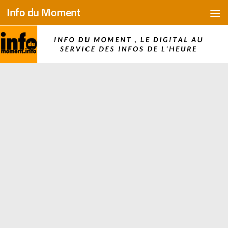
Info du Moment
Skip to content