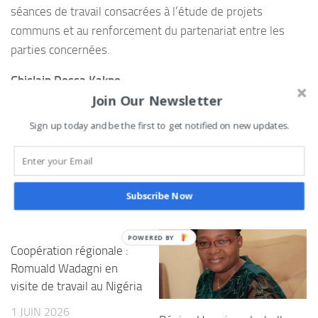
séances de travail consacrées à l’étude de projets
communs et au renforcement du partenariat entre les
parties concernées.
Ghislain Dossa Kakpo
Join Our Newsletter
0
Tweetez
Partagez
Partagez
Épingle
PARTAGES
Sign up today and be the first to get notified on new updates.
Subscribe Now
VOUS AIMEREZ AUSSI...
Coopération régionale :
Romuald Wadagni en
visite de travail au Nigéria
1 JUIN 2026