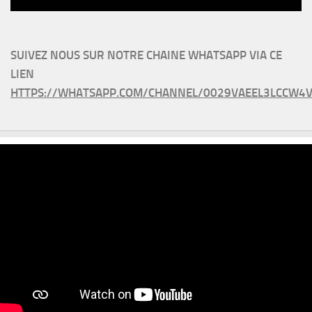
SUIVEZ NOUS SUR NOTRE CHAINE WHATSAPP VIA CE
LIEN
HTTPS://WHATSAPP.COM/CHANNEL/0029VAEEL3LCCW4V