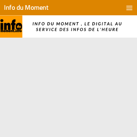
Info du Moment
Skip to content