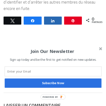
d’identifier et d’arrêter les autres membres du réseau
encore en fuite.
0
Tweetez
Partagez
Partagez
Épingle
PARTAGES
VOUS AIMEREZ AUSSI...
Join Our Newsletter
Sign up today and be the first to get notified on new updates.
Remaniement ministériel
CAN 2025 : Voici le
au Bénin : Avis de
calendrier complet de la
quelques citoyens
compétition
Subscribe Now
18 AVRIL 2023
18 OCTOBRE 2025
LAISSER UN COMMENTAIRE