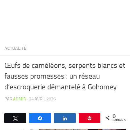
ACTUALITÉ
Œufs de caméléons, serpents blancs et
fausses promesses : un réseau
d’escroquerie démantelé à Gohomey
PAR
ADMIN
·
24 AVRIL 2026
0
Tweetez
Partagez
Partagez
Épingle
PARTAGES