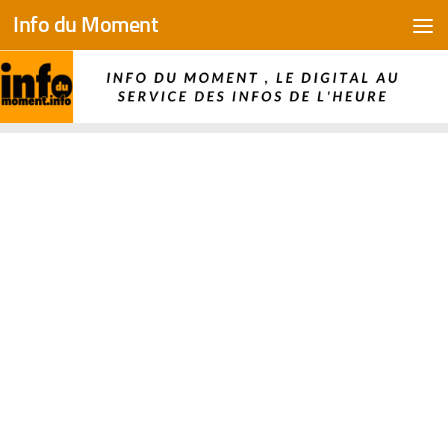
Info du Moment
Skip to content