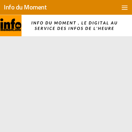
Info du Moment
Skip to content