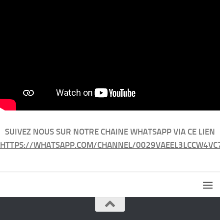
SUIVEZ NOUS SUR NOTRE CHAINE WHATSAPP VIA CE LIEN
HTTPS://WHATSAPP.COM/CHANNEL/0029VAEEL3LCCW4VC