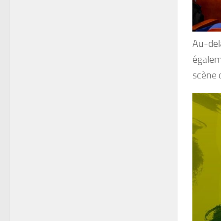
Au-del
égaleme
scène c