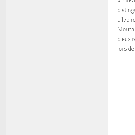
venus d
disting
d’Ivoir
Moutari
d’eux r
lors de