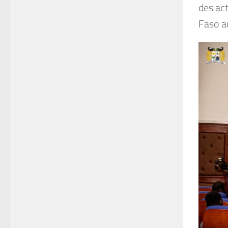
des ac
Faso au