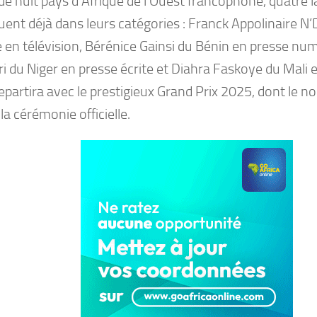
e huit pays d’Afrique de l’Ouest francophone, quatre l
uent déjà dans leurs catégories : Franck Appolinaire N
e en télévision, Bérénice Gainsi du Bénin en presse nu
 du Niger en presse écrite et Diahra Faskoye du Mali e
epartira avec le prestigieux Grand Prix 2025, dont le n
 la cérémonie officielle.