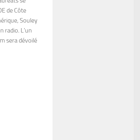
auréats se
’DE de Côte
mérique, Souley
n radio. L’un
om sera dévoilé