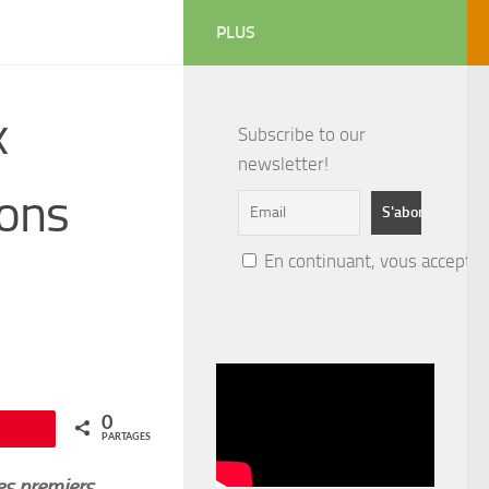
PLUS
x
Subscribe to our
newsletter!
ions
En continuant, vous acceptez 
0
Épingle
PARTAGES
es premiers