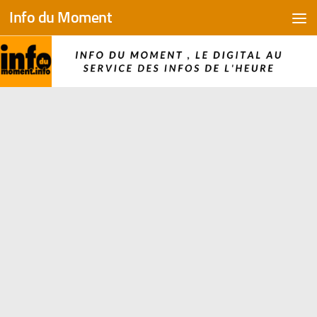
Info du Moment
Skip to content