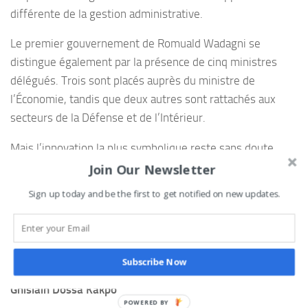
différente de la gestion administrative.
Le premier gouvernement de Romuald Wadagni se
distingue également par la présence de cinq ministres
délégués. Trois sont placés auprès du ministre de
l’Économie, tandis que deux autres sont rattachés aux
secteurs de la Défense et de l’Intérieur.
Mais l’innovation la plus symbolique reste sans doute
l’apparition d’un portefeuille lié à la stratégie nationale
Join Our Newsletter
d’intelligence artificielle. Une première dans l’organisation
Sign up today and be the first to get notified on new updates.
gouvernementale béninoise. À travers cette décision, le
nouveau pouvoir affiche son ambition d’inscrire le pays
dans les dynamiques technologiques mondiales et de
faire du numérique un levier de transformation.
Subscribe Now
Ghislain Dossa Kakpo