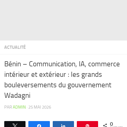
ACTUALITÉ
Bénin – Communication, IA, commerce
intérieur et extérieur : les grands
bouleversements du gouvernement
Wadagni
PAR
ADMIN
·
25 MAI 2026
0
Tweetez
Partagez
Partagez
Épingle