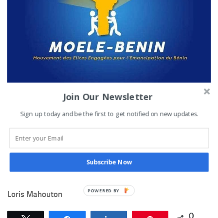
Join Our Newsletter
Sign up today and be the first to get notified on new updates.
Avec cette étape franchie, ces partis espèrent désormais
obtenir leur récépissé définitif qui leur permettra de
prendre part au scrutin communal de janvier prochain aux
côtés des autres formations politiques déjà en règle,
Subscribe Now
notamment Up le Renouveau et le parti Bloc Républicain.
POWERED
Loris Mahouton
BY
0