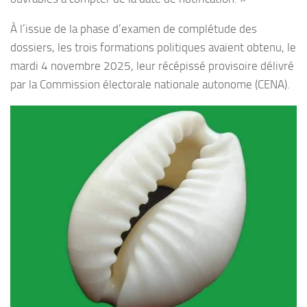
À l’issue de la phase d’examen de complétude des
dossiers, les trois formations politiques avaient obtenu, le
mardi 4 novembre 2025, leur récépissé provisoire délivré
par la Commission électorale nationale autonome (CENA).