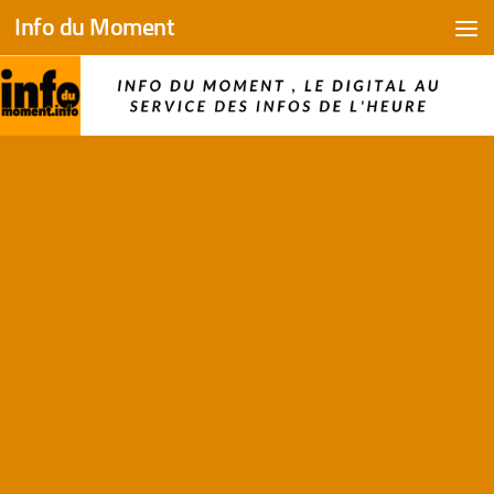
Info du Moment
Skip to content