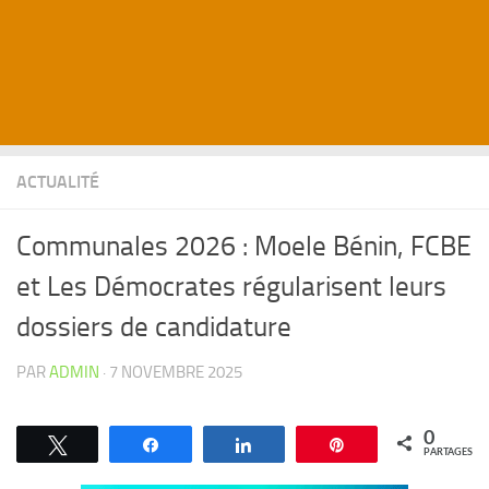
ACTUALITÉ
Communales 2026 : Moele Bénin, FCBE
et Les Démocrates régularisent leurs
dossiers de candidature
PAR
ADMIN
·
7 NOVEMBRE 2025
0
Tweetez
Partagez
Partagez
Épingle
PARTAGES