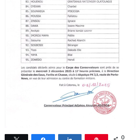
0
Tweetez
Partagez
Partagez
Épingle