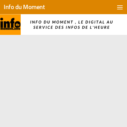
Info du Moment
Skip to content