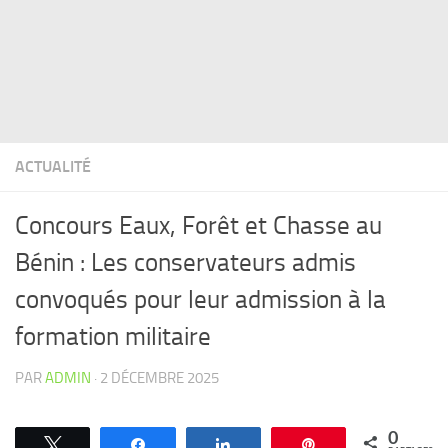
ACTUALITÉ
Concours Eaux, Forêt et Chasse au
Bénin : Les conservateurs admis
convoqués pour leur admission à la
formation militaire
PAR
ADMIN
·
2 DÉCEMBRE 2025
0
Tweetez
Partagez
Partagez
Épingle