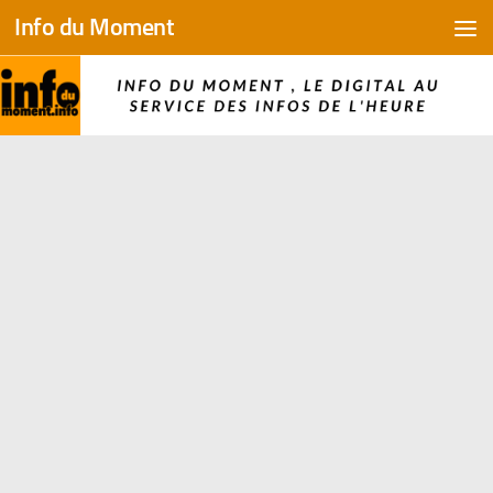
Info du Moment
Skip to content