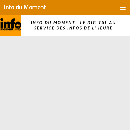
Info du Moment
Skip to content