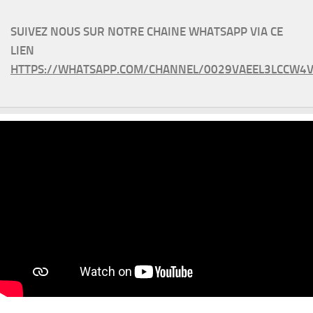
SUIVEZ NOUS SUR NOTRE CHAINE WHATSAPP VIA CE
LIEN
HTTPS://WHATSAPP.COM/CHANNEL/0029VAEEL3LCCW4V