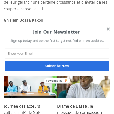
de leur garantir une certaine croissance et d’éviter de les
couper», conseille-t-il.
Ghislain Dossa Kakpo
Join Our Newsletter
0
Tweetez
Partagez
Partagez
Épingle
PARTAGES
Sign up today and be the first to get notified on new updates.
VOUS AIMEREZ AUSSI...
Subscribe Now
Journée des acteurs
Drame de Dassa : le
culturels BR : le SGN
message de compassion