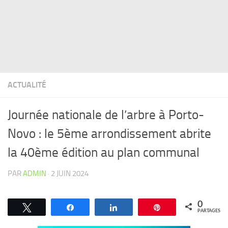
ACTUALITÉ
Journée nationale de l’arbre à Porto-
Novo : le 5ème arrondissement abrite
la 40ème édition au plan communal
PAR
ADMIN
·
2 JUIN 2024
0
Tweetez
Partagez
Partagez
Épingle
PARTAGES