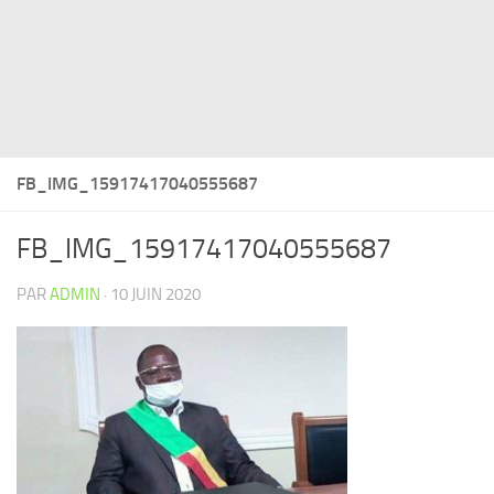
FB_IMG_15917417040555687
FB_IMG_15917417040555687
PAR
ADMIN
·
10 JUIN 2020