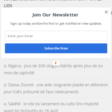
LIEN
HTTPS://WHATSAPP.COM/CHANNEL/0029VAEEL3LCCW4V
Join Our Newsletter
Sign up today and be the first to get notified on new updates.
CAN féminine 2026 : quatre affiches décisives pour une
Subscribe Now
place en demi-finales et au Mondial 2027
Nigeria : plus de 300 otages libérés après plus de six
mois de captivité
Dassa-Zoumè : une aide-soignante placée en détention
pour trafic présumé de faux médicaments
Sakété : le site du lancement du culte Oro inspecté
avant les festivités du 16 août