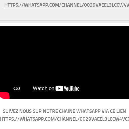
HTTPS://WHATSAPP.COM/CHANNEL/0029VAEEL3LCCW4V
SUIVEZ NOUS SUR NOTRE CHAINE WHATSAPP VIA CE LIEN
HTTPS://WHATSAPP.COM/CHANNEL/0029VAEEL3LCCW4VC