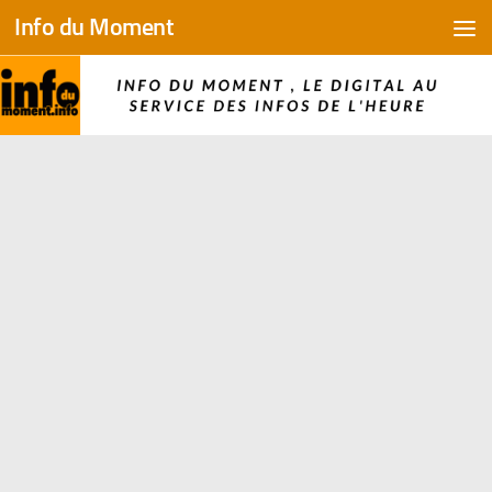
Info du Moment
Skip to content