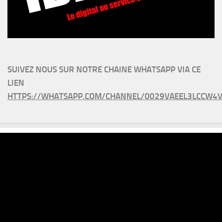
SUIVEZ NOUS SUR NOTRE CHAINE WHATSAPP VIA CE
LIEN
HTTPS://WHATSAPP.COM/CHANNEL/0029VAEEL3LCCW4V