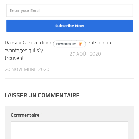
Consommation de la
Animation de la vie
Subscribe Now
viande de porc : Le
politique au Bénin : Le Prd
dignitaire Alphonse
célèbre bientôt trois
Dansou Gazozo donne les
événements en un.
avantages qui s’y
27 AOÛT 2020
trouvent
20 NOVEMBRE 2020
LAISSER UN COMMENTAIRE
Commentaire
*