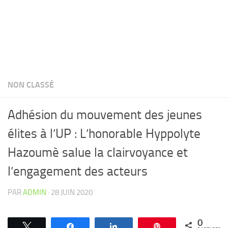
NON CLASSÉ
Adhésion du mouvement des jeunes
élites à l’UP : L’honorable Hyppolyte
Hazoumè salue la clairvoyance et
l’engagement des acteurs
PAR
ADMIN
·
28 JUIN 2020
0
Tweetez
Partagez
Partagez
Épingle