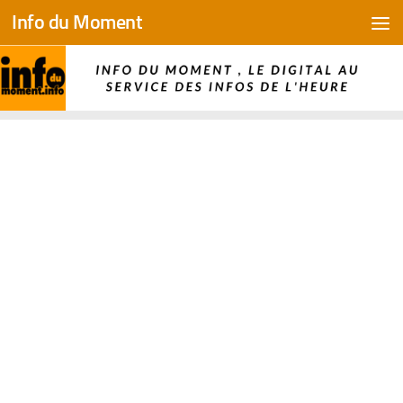
Info du Moment
Skip to content