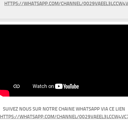
HTTPS://WHATSAPP.COM/CHANNEL/0029VAEEL3LCCW4V
SUIVEZ NOUS SUR NOTRE CHAINE WHATSAPP VIA CE LIEN
HTTPS://WHATSAPP.COM/CHANNEL/0029VAEEL3LCCW4VC