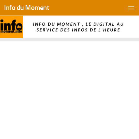
Info du Moment
Skip to content