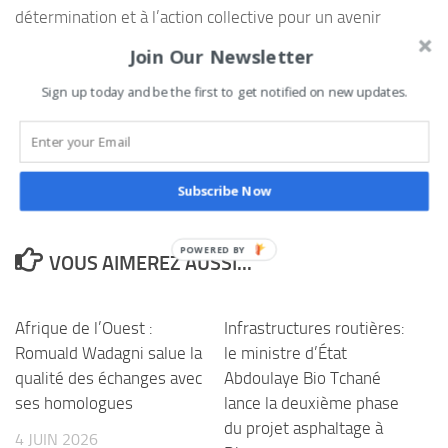
détermination et à l’action collective pour un avenir
africain porté par sa jeunesse.
Join Our Newsletter
Ghislain Dossa Kakpo
Sign up today and be the first to get notified on new updates.
0
Tweetez
Partagez
Partagez
Épingle
PARTAGES
Subscribe Now
VOUS AIMEREZ AUSSI...
Afrique de l’Ouest :
Infrastructures routières:
Romuald Wadagni salue la
le ministre d’État
qualité des échanges avec
Abdoulaye Bio Tchané
ses homologues
lance la deuxième phase
du projet asphaltage à
4 JUIN 2026