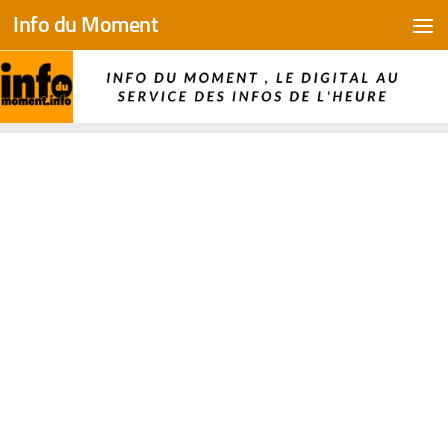
Info du Moment
Skip to content