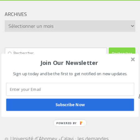
ARCHIVES
Archives
Rechercher :
Join Our Newsletter
Sign up today and be the first to get notified on new updates.
SUIVEZ NOUS SUR NOTRE CHAINE WHATSAPP VIA CE
LIEN
HTTPS://WHATSAPP.COM/CHANNEL/0029VAEEL3LCCW4V
Subscribe Now
POWERED BY
Université d’Abomey -Calavi : les demandes