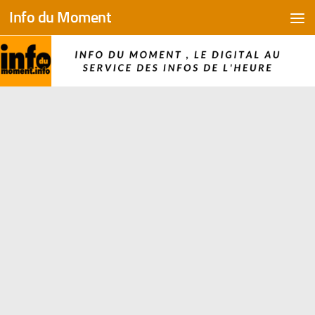
Info du Moment
Skip to content