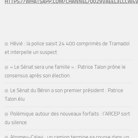
HTTPS://WHATSAPP.COM/CHANNEL/0029VAEEL3LCCW4V
Hêvié : la police saisit 24 400 comprimés de Tramadol
et interpelle un suspect
« Le Sénat sera une famille » : Patrice Talon prône le
consensus après son élection
Le Sénat du Bénin a son premier président : Patrice
Talon élu
Polémique autour des nouveaux forfaits : l’ARCEP sort
du silence
Abomey-Calavi : un camion termine sa course dans un