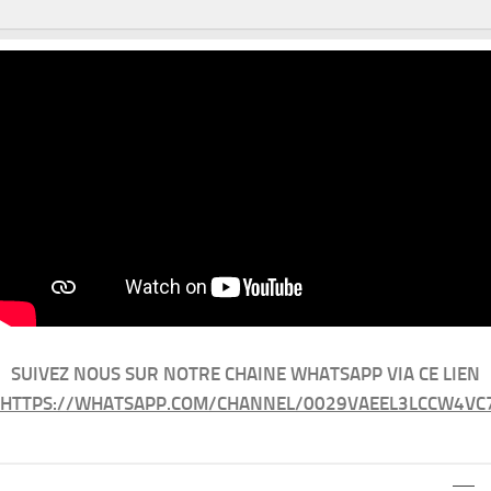
SUIVEZ NOUS SUR NOTRE CHAINE WHATSAPP VIA CE LIEN
HTTPS://WHATSAPP.COM/CHANNEL/0029VAEEL3LCCW4VC