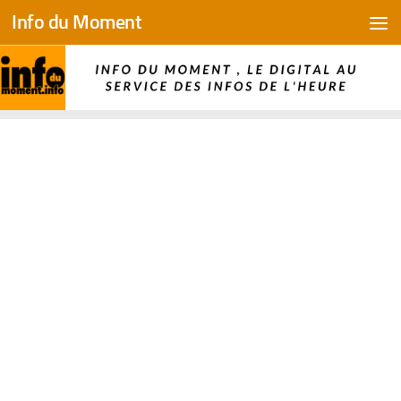
Info du Moment
Skip to content