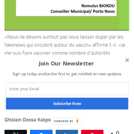
«Nous ne devons surtout pas nous laisser duper par les
fakenews qui circulent autour du vaccin» affirme t-il. «Je
me suis faire vacciner comme nombre d’autorités
pourtant je me porte à merveille et vaque tranquillement
Join Our Newsletter
à mes occupations», rassure Romulus Biokou.
Sign up today and be the first to get notified on new updates.
Pour le président de la commission permanente chargée
des affaires économiques et financières , « cet acte
empêche plutôt de contracter la forme grave de cette
Subscribe Now
pathologie».
Ghislain Dossa Kakpo
0