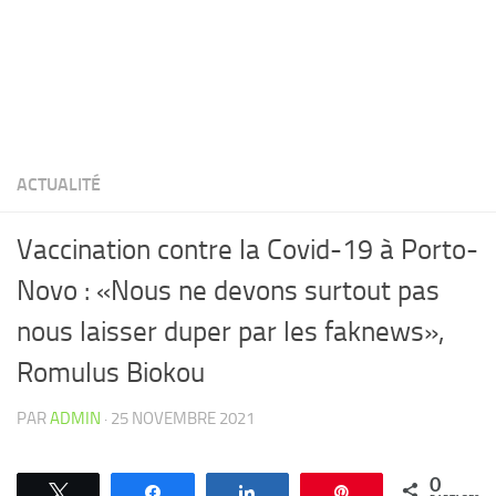
ACTUALITÉ
Vaccination contre la Covid-19 à Porto-
Novo : «Nous ne devons surtout pas
nous laisser duper par les faknews»,
Romulus Biokou
PAR
ADMIN
·
25 NOVEMBRE 2021
0
Tweetez
Partagez
Partagez
Épingle