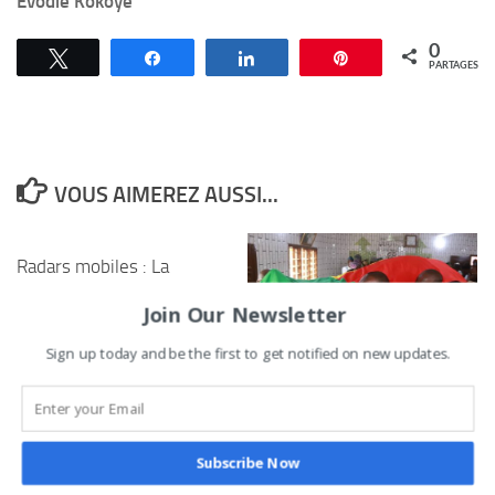
Evodie Kokoyè
0
Tweetez
Partagez
Partagez
Épingle
PARTAGES
VOUS AIMEREZ AUSSI...
Radars mobiles : La
vitesse des motocyclistes
Join Our Newsletter
sous surveillance
désormais au Bénin
Sign up today and be the first to get notified on new updates.
Obsèques de Feu
20 FÉVRIER 2025
Moukaram OCENI:
La
mobilisation a été générale
pour lui rendre les derniers
Subscribe Now
hommages