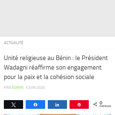
ACTUALITÉ
Unité religieuse au Bénin : le Président
Wadagni réaffirme son engagement
pour la paix et la cohésion sociale
PAR
ADMIN
·
5 JUIN 2026
0
Tweetez
Partagez
Partagez
Épingle
PARTAGES