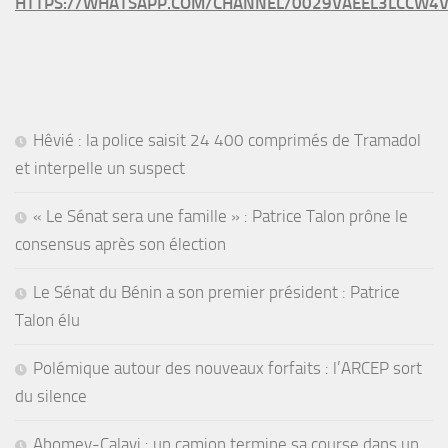
HTTPS://WHATSAPP.COM/CHANNEL/0029VAEEL3LCCW4V
Hêvié : la police saisit 24 400 comprimés de Tramadol
et interpelle un suspect
« Le Sénat sera une famille » : Patrice Talon prône le
consensus après son élection
Le Sénat du Bénin a son premier président : Patrice
Talon élu
Polémique autour des nouveaux forfaits : l’ARCEP sort
du silence
Abomey-Calavi : un camion termine sa course dans un