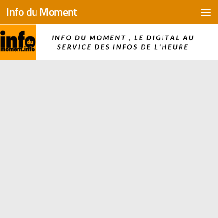
Info du Moment
Skip to content