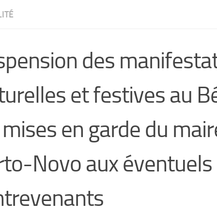
ITÉ
spension des manifesta
turelles et festives au Bé
 mises en garde du mair
rto-Novo aux éventuels
ntrevenants
CW4VC7IPMY0L