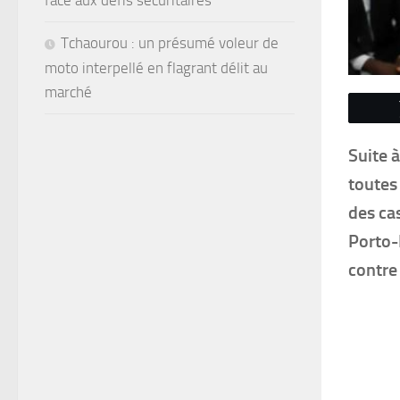
face aux défis sécuritaires
Tchaourou : un présumé voleur de
moto interpellé en flagrant délit au
marché
Suite 
toutes
des ca
Porto-
contre