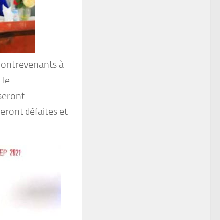
s contrevenants à
 le
seront
eront défaites et