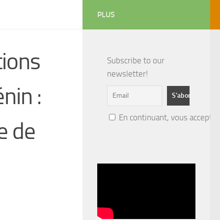
PLUS
tions
Subscribe to our
newsletter!
nin :
En continuant, vous acceptez 
e de