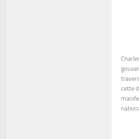
Charlem
gouver
traver
cette d
manifes
nationa