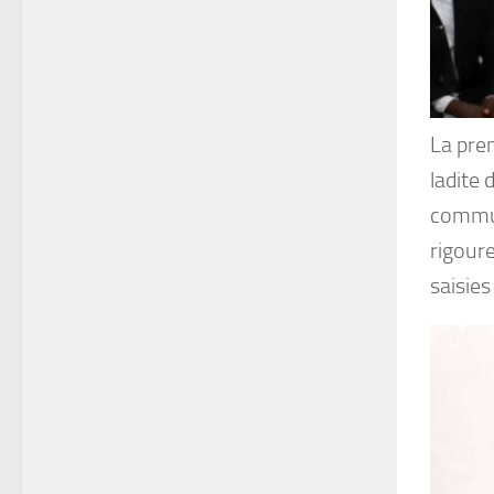
La prem
ladite
commun
rigoure
saisies