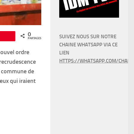
0
SUIVEZ NOUS SUR NOTRE
Épingle
PARTAGES
CHAINE WHATSAPP VIA CE
ouvel ordre
LIEN
HTTPS://WHATSAPP.COM/CHANN
a recrudescence
 la commune de
ux qui iraient