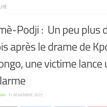
ITÉ
mè-Podji : Un peu plus 
is après le drame de Kpo
ngo, une victime lance u
alarme
CW4VC7IPMY0L
MIN
·
11 NOVEMBRE 2025