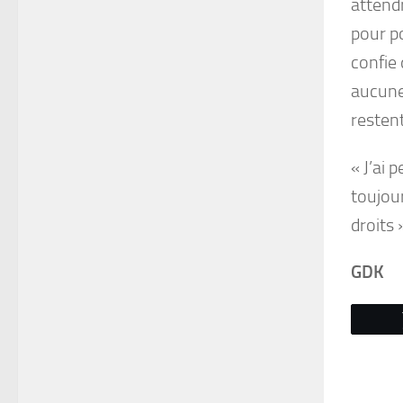
attendr
pour p
confie
aucune
restent
« J’ai 
toujour
droits 
GDK