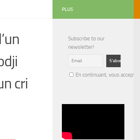
PLUS
d’un
Subscribe to our
newsletter!
dji
En continuant, vous acceptez 
n cri