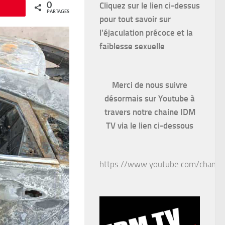
Cliquez sur le lien ci-dessus
0
Épingle
PARTAGES
pour
tout savoir sur
l'éjaculation précoce et la
faiblesse sexuelle
Merci de nous suivre
désormais sur Youtube à
travers notre chaine IDM
TV via le lien ci-dessous
https://www.youtube.com/chan