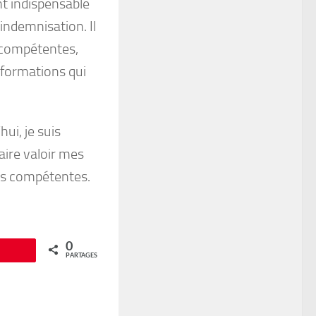
nt indispensable
indemnisation. Il
 compétentes,
nformations qui
ui, je suis
aire valoir mes
ités compétentes.
0
Épingle
PARTAGES