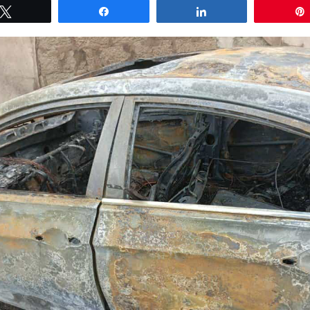
Tweetez
Partagez
Partagez