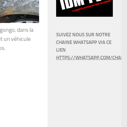
gongo, dans la
SUIVEZ NOUS SUR NOTRE
t un véhicule
CHAINE WHATSAPP VIA CE
os.
LIEN
HTTPS://WHATSAPP.COM/CHANN