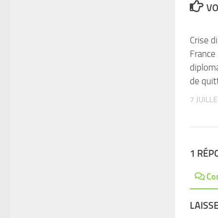
VO
Crise d
France
diplom
de quit
7 JUILL
1 RÉP
Co
LAISS