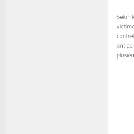
Selon 
victim
contreb
ont pe
plusieu