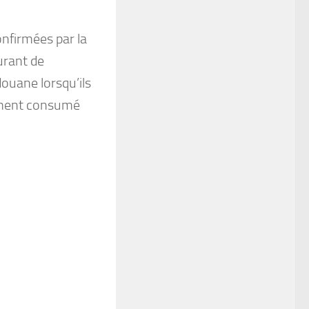
onfirmées par la
urant de
douane lorsqu’ils
lement consumé