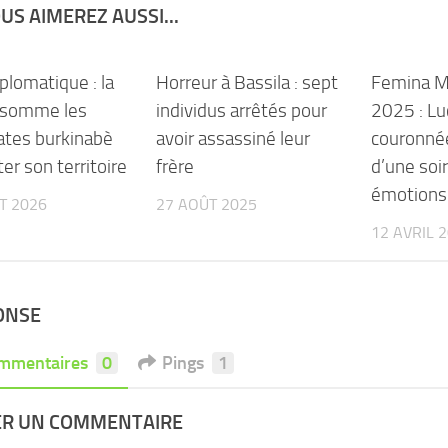
US AIMEREZ AUSSI...
iplomatique : la
Horreur à Bassila : sept
Femina M
 somme les
individus arrêtés pour
2025 : Lu
ates burkinabè
avoir assassiné leur
couronné
ter son territoire
frère
d’une soi
émotions
ET 2026
27 AOÛT 2025
12 AVRIL 
ONSE
mmentaires
0
Pings
1
ER UN COMMENTAIRE