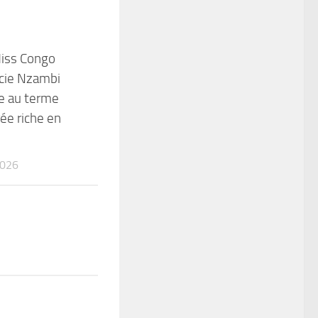
iss Congo
cie Nzambi
e au terme
rée riche en
2026