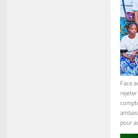
Face au
rejeter
compte 
ambass
pour ac