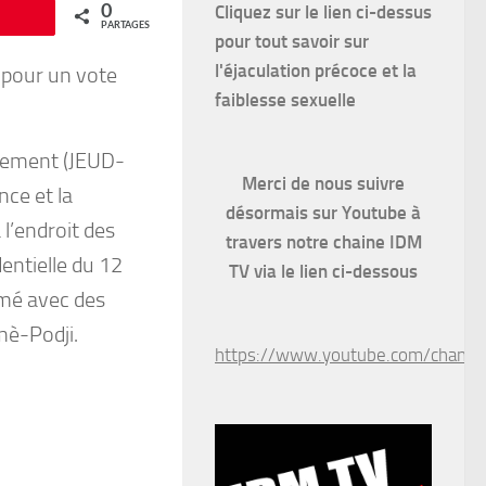
Cliquez sur le lien ci-dessus
0
Épingle
PARTAGES
pour
tout savoir sur
l'éjaculation précoce et la
pour un vote
faiblesse sexuelle
pement (JEUD-
Merci de nous suivre
ce et la
désormais sur Youtube à
 l’endroit des
travers notre chaine IDM
dentielle du 12
TV via le lien ci-dessous
émé avec des
mè-Podji.
https://www.youtube.com/chan