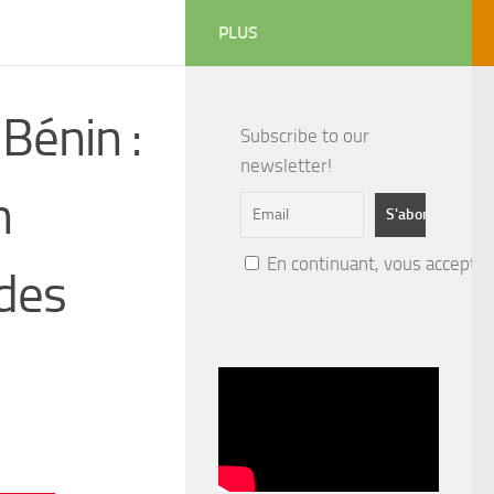
PLUS
 Bénin :
Subscribe to our
newsletter!
n
En continuant, vous acceptez 
 des