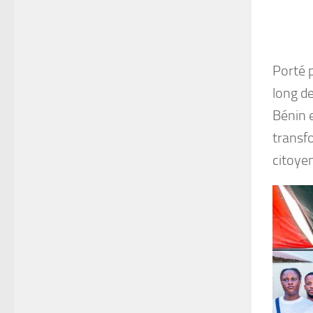
Porté 
long de
Bénin 
transf
citoye