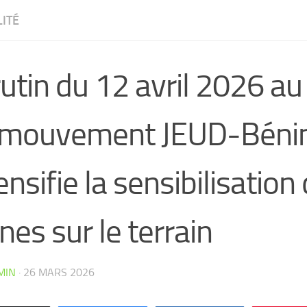
ITÉ
utin du 12 avril 2026 au
 mouvement JEUD-Béni
ensifie la sensibilisation
nes sur le terrain
CW4VC7IPMY0L
MIN
·
26 MARS 2026