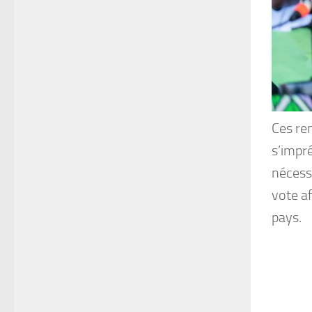
Ces re
s’impré
nécessi
vote a
pays.