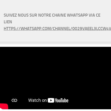
SUIVEZ NOUS SUR NOTRE CHAINE WHATSAPP VIA CE
LIEN
HTTPS://WHATSAPP.COM/CHANNEL/0029VAEEL3LCCW4V