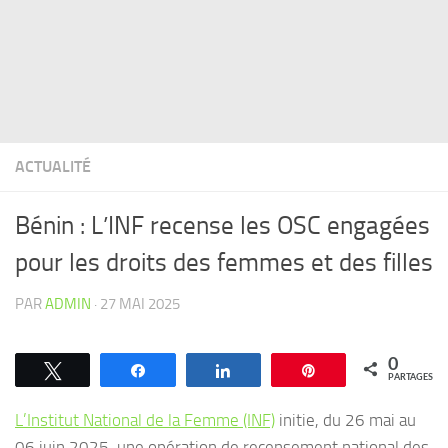
ACTUALITÉ
Bénin : L’INF recense les OSC engagées
pour les droits des femmes et des filles
PAR
ADMIN
·
27 MAI 2025
0
Tweetez
Partagez
Partagez
Épingle
PARTAGES
L’Institut National de la Femme (INF)
initie, du 26 mai au
06 juin 2025, une opération de recensement national des