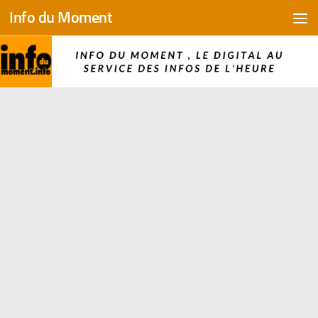
Info du Moment
Skip to content