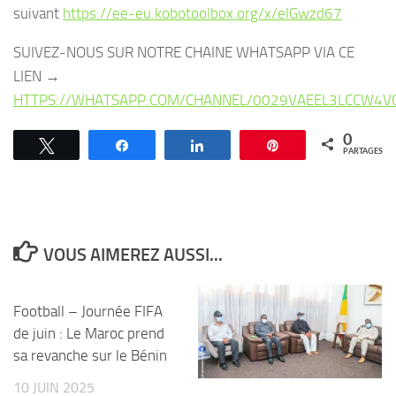
suivant
https://ee-eu.kobotoolbox.org/x/elGwzd67
SUIVEZ-NOUS SUR NOTRE CHAINE WHATSAPP VIA CE
LIEN →
HTTPS://WHATSAPP.COM/CHANNEL/0029VAEEL3LCCW4V
0
Tweetez
Partagez
Partagez
Épingle
PARTAGES
VOUS AIMEREZ AUSSI...
Football – Journée FIFA
de juin : Le Maroc prend
sa revanche sur le Bénin
10 JUIN 2025