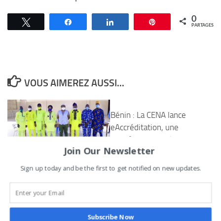
0
Tweetez
Partagez
Partagez
Épingle
PARTAGES
VOUS AIMEREZ AUSSI...
Bénin : La CENA lance
eAccréditation, une
plateforme numérique
Join Our Newsletter
pour l’accréditation des
Commune d’Adjarra : les
observateurs des
Sign up today and be the first to get notified on new updates.
artistes de l’Ouémé
Élections Générales de
Plateau échangent avec le
2026
maire Germain
5 DÉCEMBRE 2025
Wanvoègbè sur la
Subscribe Now