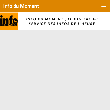
Info du Moment
Skip to content