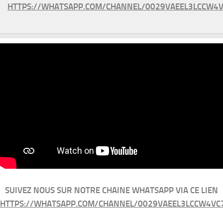
HTTPS://WHATSAPP.COM/CHANNEL/0029VAEEL3LCCW4V
SUIVEZ NOUS SUR NOTRE CHAINE WHATSAPP VIA CE LIEN
HTTPS://WHATSAPP.COM/CHANNEL/0029VAEEL3LCCW4VC